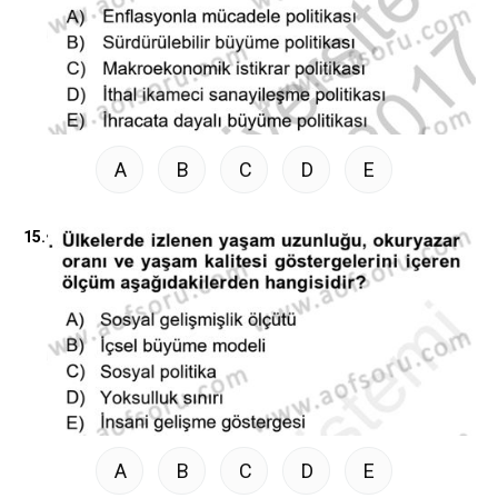
A
B
C
D
E
15.
A
B
C
D
E