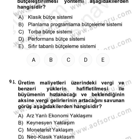
A
B
C
D
E
9.