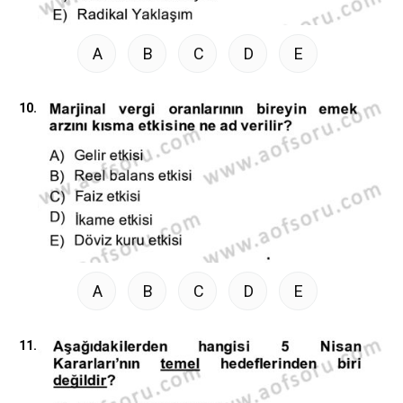
A
B
C
D
E
10.
A
B
C
D
E
11.