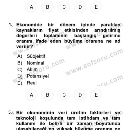
A
B
C
D
E
4.
A
B
C
D
E
5.