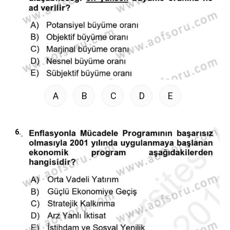
A
B
C
D
E
6.