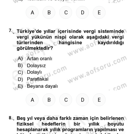
A
B
C
D
E
7.
A
B
C
D
E
8.