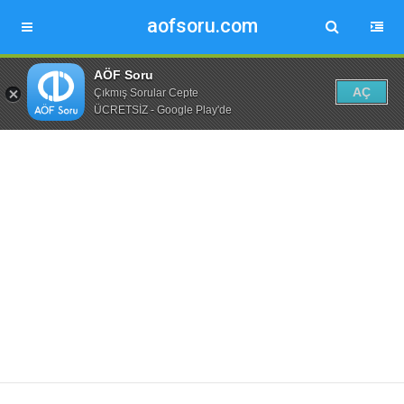
aofsoru.com
AÖF Soru
AÇ
Çıkmış Sorular Cepte
ÜCRETSİZ - Google Play'de