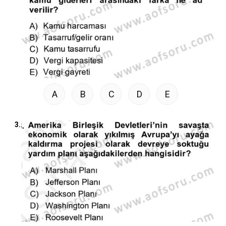
A
B
C
D
E
3.