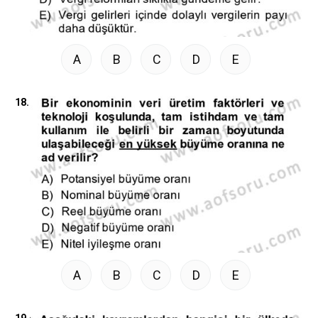
A
B
C
D
E
18.
A
B
C
D
E
19.