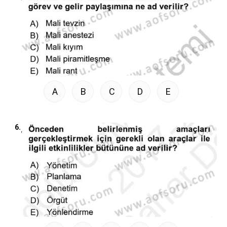
A
B
C
D
E
6.