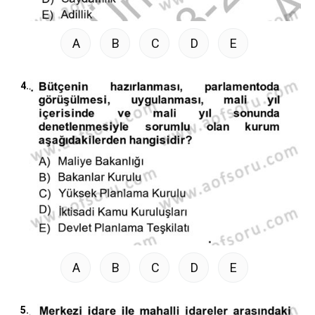
A
B
C
D
E
4.
A
B
C
D
E
5.