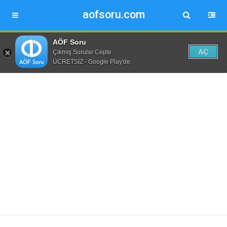
aofsoru.com
AÖF Soru
AÇ
Çıkmış Sorular Cepte
ÜCRETSİZ - Google Play'de