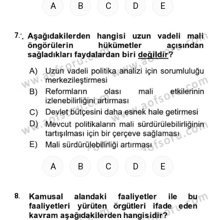
A
B
C
D
E
7.
A
B
C
D
E
8.