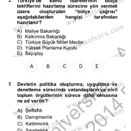
2.
A
B
C
D
E
3.