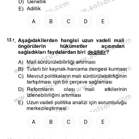
A
B
C
D
E
13.
A
B
C
D
E