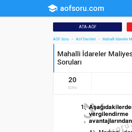
school
aofsoru.com
ATA-AÖF
AÖF Soru
Aöf Dersleri
Mahalli İdareler M
Mahalli İdareler Maliye
Soruları
20
SORU
1.