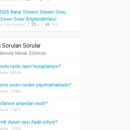
2026 Bahar Dönemi Dönem Sonu
) Sınavı Sınav Bilgilendirmesi
comment
visibility
yıs 2026 Pazartesi
4
3425
 Sorulan Sorular
kkında Merak Edilenler
 notu nedir, nasıl hesaplanıyor?
leme : 28104
eme sınavı neden yapılmamaktadır?
leme : 16469
otlarının anlamları nedir?
leme : 14877
ik durum neyi ifade ediyor?
leme : 13959