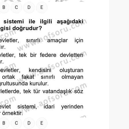
B
C
D
E
B
C
D
E