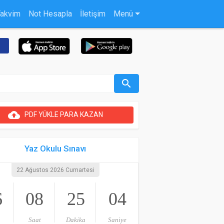
Takvim
Not Hesapla
İletişim
Menü
search
cloud_upload
PDF YÜKLE PARA KAZAN
Yaz Okulu Sınavı
22 Ağustos 2026 Cumartesi
6
08
25
03
Saat
Dakika
Saniye