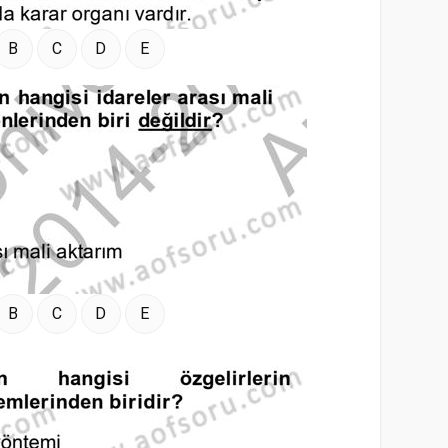
B
C
D
E
B
C
D
E