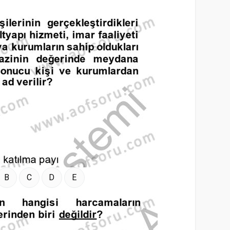
B
C
D
E