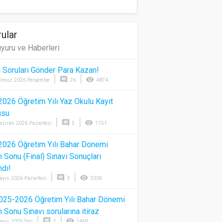
ular
yuru ve Haberleri
 Soruları Gönder Para Kazan!
comment
visibility
mmuz 2026 Perşembe
26
4874
026 Öğretim Yılı Yaz Okulu Kayıt
usu
comment
visibility
aziran 2026 Pazartesi
5
1151
026 Öğretim Yılı Bahar Dönemi
Sonu (Final) Sınavı Sonuçları
ndı!
comment
visibility
ayıs 2026 Pazartesi
3
3306
025-2026 Öğretim Yılı Bahar Dönemi
Sonu Sınavı sorularına itiraz
comment
visibility
ayıs 2026 Salı
2
1469