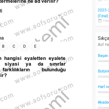
2025-
(Final
date_range
4 Ma
Sıkça
Aöf Ha
B
C
D
E
Başarı
Görüntü
Bütünl
Görüntü
Harf n
Görüntü
Akadem
Görüntü