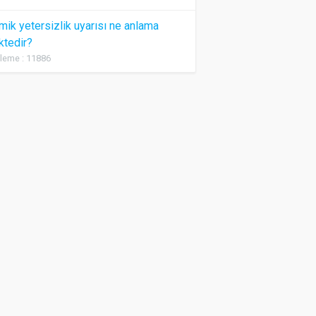
ik yetersizlik uyarısı ne anlama
ktedir?
leme : 11886