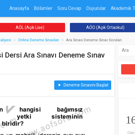
Anasayfa
Bölümler
Soru Cevap
Duyurular
Akademik 
AÖL (Açık Lise)
AÖO (Açık Ortaokul)
aliyesi
Online Deneme Sınavları
Ara Sınavı Deneme Sınav Soruları
si Dersi Ara Sınavı Deneme Sınav
Deneme Sınavını Başlat
play_arrow
1
Gün