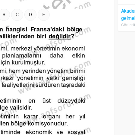
Akadem
B
C
D
E
gelme
Görüntü