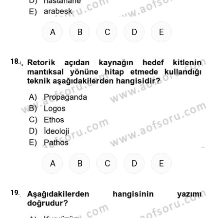
A
B
C
D
E
18.
A
B
C
D
E
19.