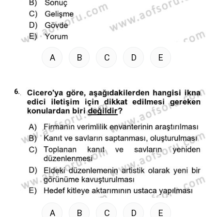
A
B
C
D
E
6.
A
B
C
D
E