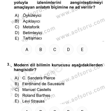
A
B
C
D
E
3.