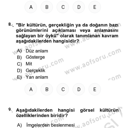
A
B
C
D
E
8.
A
B
C
D
E
9.