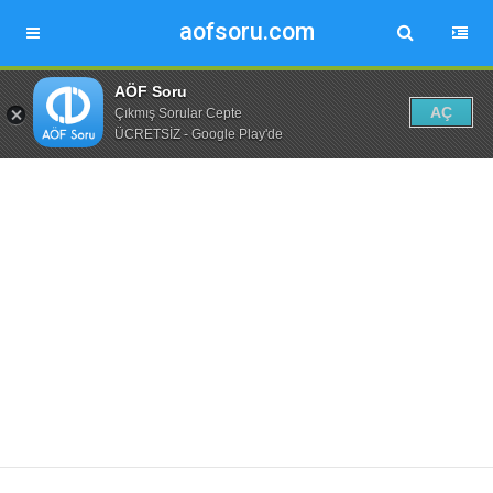
aofsoru.com
AÖF Soru
AÇ
Çıkmış Sorular Cepte
ÜCRETSİZ - Google Play'de