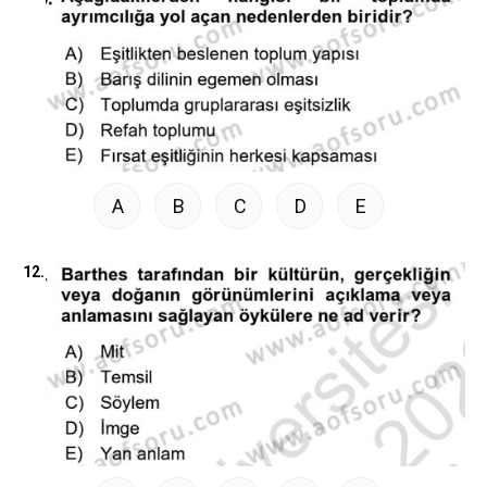
A
B
C
D
E
12.