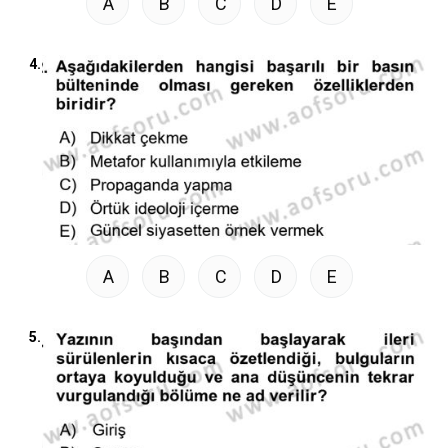
A
B
C
D
E
4.
A
B
C
D
E
5.