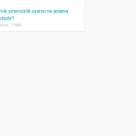
ik yetersizlik uyarısı ne anlama
ktedir?
leme : 11887