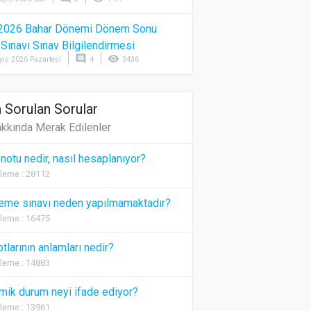
2026 Bahar Dönemi Dönem Sonu
) Sınavı Sınav Bilgilendirmesi
comment
visibility
yıs 2026 Pazartesi
4
3436
 Sorulan Sorular
kkında Merak Edilenler
 notu nedir, nasıl hesaplanıyor?
leme : 28112
eme sınavı neden yapılmamaktadır?
leme : 16475
otlarının anlamları nedir?
leme : 14883
ik durum neyi ifade ediyor?
leme : 13961