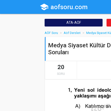
school
aofsoru.com
ATA-AÖF
AÖF Soru
Aöf Dersleri
Medya Siyaset Kü
Medya Siyaset Kültür D
Soruları
20
SORU
1.