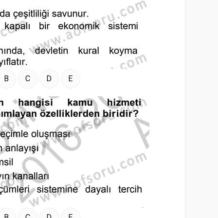
B
C
D
E
B
C
D
E