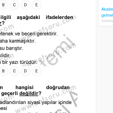
B
C
D
E
Akadem
gelme
Görüntü
B
C
D
E