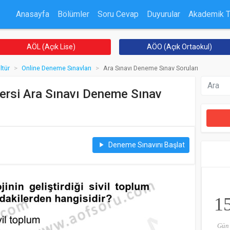
Anasayfa
Bölümler
Soru Cevap
Duyurular
Akademik 
AÖL (Açık Lise)
AÖO (Açık Ortaokul)
ltür
Online Deneme Sınavları
Ara Sınavı Deneme Sınav Soruları
ersi Ara Sınavı Deneme Sınav
Deneme Sınavını Başlat
play_arrow
1
Gün