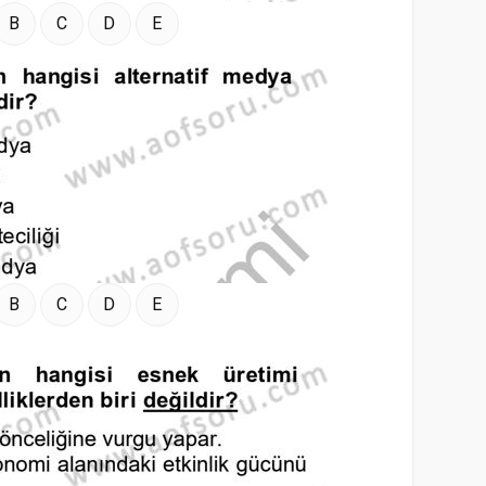
B
C
D
E
B
C
D
E