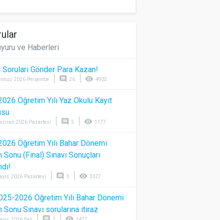
ular
yuru ve Haberleri
 Soruları Gönder Para Kazan!
comment
visibility
mmuz 2026 Perşembe
26
4902
026 Öğretim Yılı Yaz Okulu Kayıt
usu
comment
visibility
aziran 2026 Pazartesi
5
1177
026 Öğretim Yılı Bahar Dönemi
Sonu (Final) Sınavı Sonuçları
ndı!
comment
visibility
ayıs 2026 Pazartesi
3
3327
025-2026 Öğretim Yılı Bahar Dönemi
Sonu Sınavı sorularına itiraz
comment
visibility
ayıs 2026 Salı
2
1477