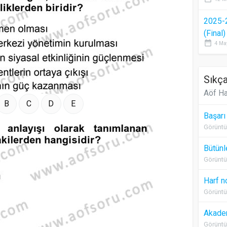
2025-
(Final
date_range
4 Ma
Sıkça
Aöf Ha
B
C
D
E
Başarı
Görüntü
Bütünl
Görüntü
Harf n
Görüntü
Akadem
Görüntü