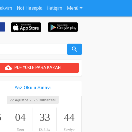
Takvim
Not Hesapla
İletişim
Menü
search
cloud_upload
PDF YÜKLE PARA KAZAN
Yaz Okulu Sınavı
22 Ağustos 2026 Cumartesi
5
04
33
43
Saat
Dakika
Saniye