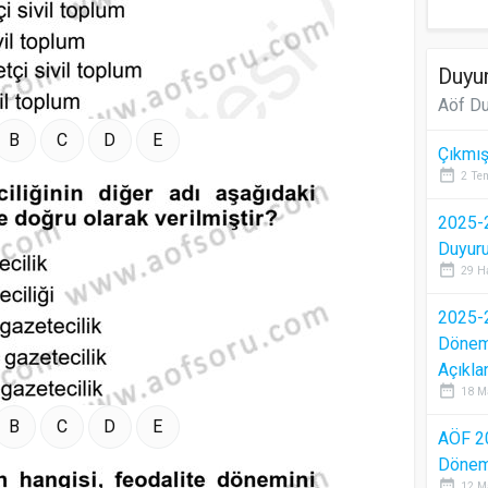
Duyur
Aöf Du
B
C
D
E
Çıkmış
date_range
2 Te
2025-2
Duyur
date_range
29 H
2025-2
Dönem 
Açıkla
date_range
18 M
B
C
D
E
AÖF 2
Dönem 
date_range
12 M