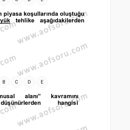
B
C
D
E