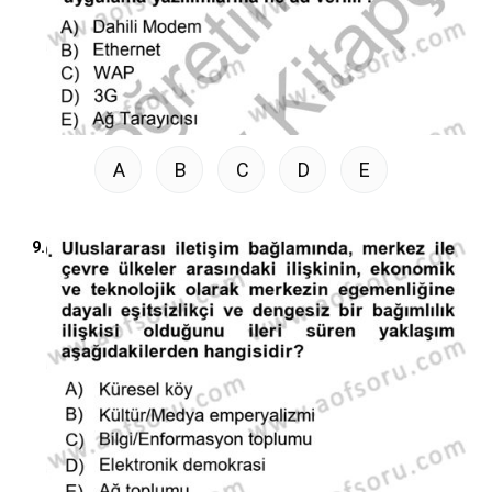
A
B
C
D
E
9.