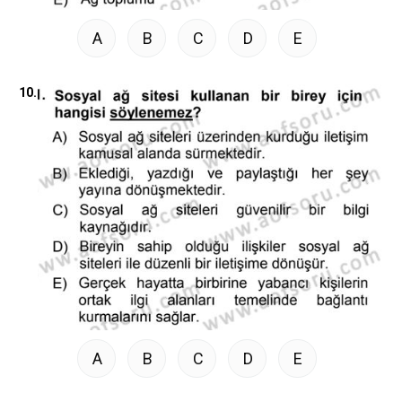
A
B
C
D
E
10.
A
B
C
D
E