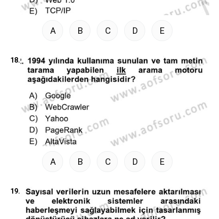
A
B
C
D
E
18.
A
B
C
D
E
19.