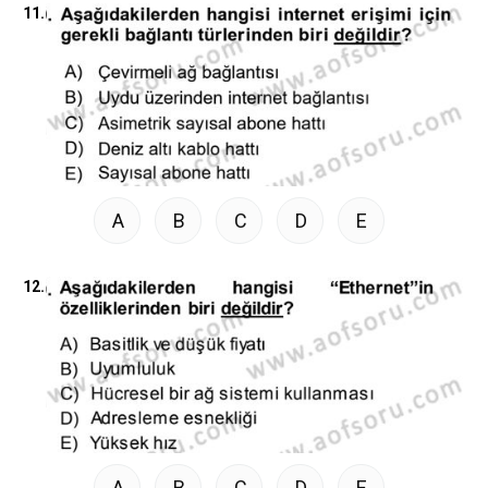
11.
A
B
C
D
E
12.
A
B
C
D
E