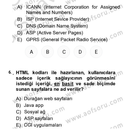
A
B
C
D
E
6.