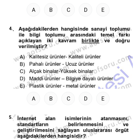
A
B
C
D
E
4.
A
B
C
D
E
5.