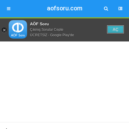
aofsoru.com
AÖF Soru
AÇ
Çıkmış Sorular Cepte
ÜCRETSİZ - Google Play'de