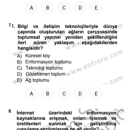
A
B
C
D
E
7.
A
B
C
D
E
8.