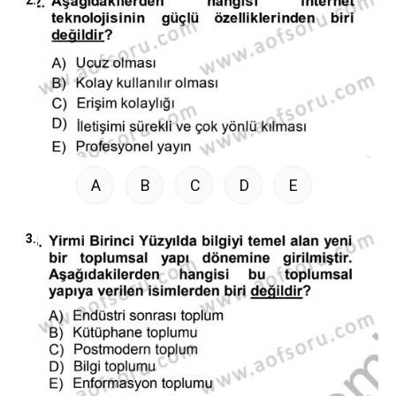
2.
A
B
C
D
E
3.