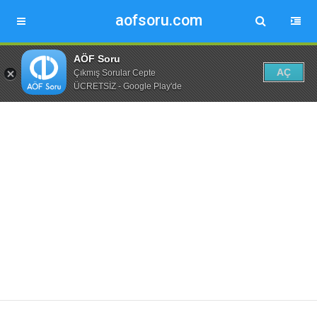
aofsoru.com
AÖF Soru
AÇ
Çıkmış Sorular Cepte
ÜCRETSİZ - Google Play'de