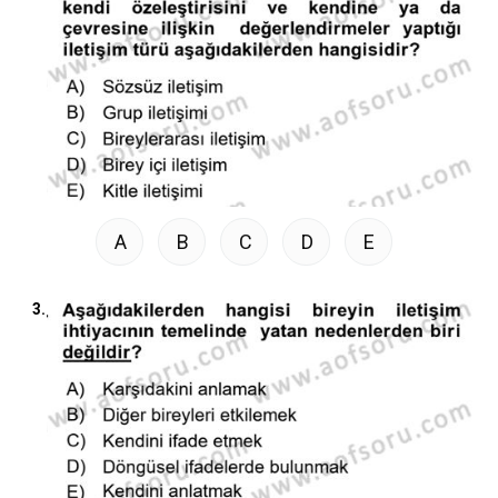
A
B
C
D
E
3.