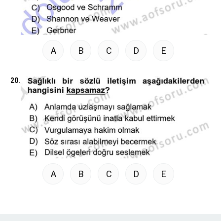
A
B
C
D
E
20.
A
B
C
D
E