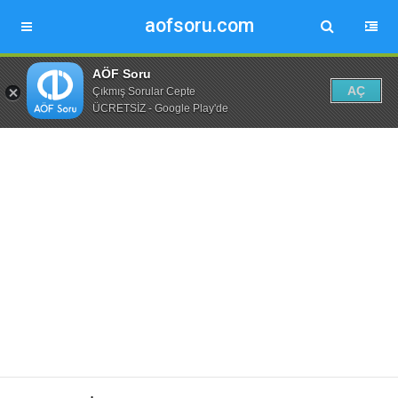
aofsoru.com
AÖF Soru
AÇ
Çıkmış Sorular Cepte
ÜCRETSİZ - Google Play'de