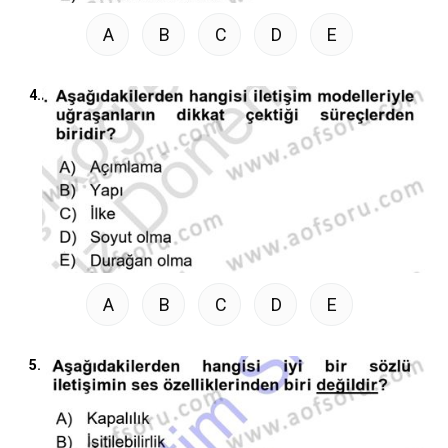
A
B
C
D
E
4.
A
B
C
D
E
5.