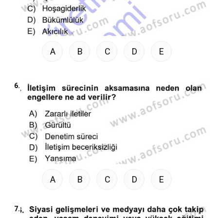
A
B
C
D
E
6.
A
B
C
D
E
7.