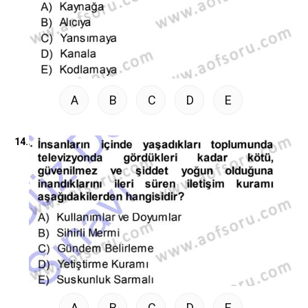
A
B
C
D
E
14.
A
B
C
D
E