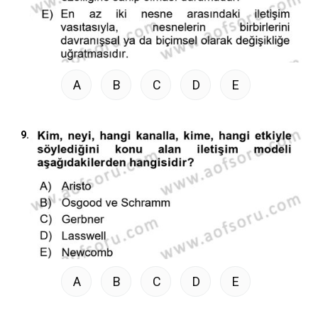
A
B
C
D
E
9.
A
B
C
D
E