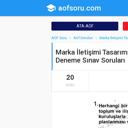
school
aofsoru.com
ATA-AÖF
AÖF Soru
Aöf Dersleri
Marka İletişimi T
Marka İletişimi Tasarım
Deneme Sınav Soruları
20
SORU
1.