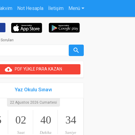
Takvim
Not Hesapla
İletişim
Menü
Soruları
search
cloud_upload
PDF YÜKLE PARA KAZAN
Yaz Okulu Sınavı
22 Ağustos 2026 Cumartesi
5
02
40
33
Saat
Dakika
Saniye