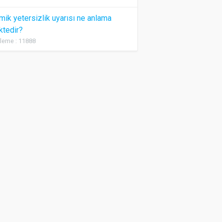
ik yetersizlik uyarısı ne anlama
ktedir?
leme : 11888