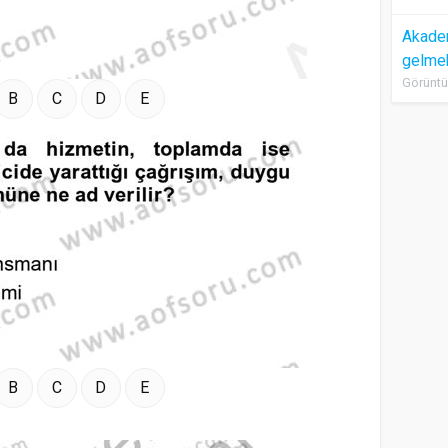
Akadem
gelme
Görüntü
B
C
D
E
B
C
D
E