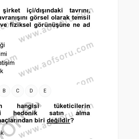
B
C
D
E