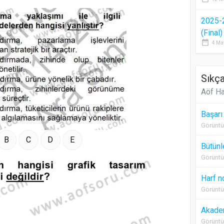
2025-
(Final
date_range
4 Ma
Sıkça
Aöf Ha
Başarı
Görüntü
B
C
D
E
Bütünl
Görüntü
Harf n
Görüntü
Akadem
Görüntü