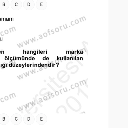
B
C
D
E
B
C
D
E