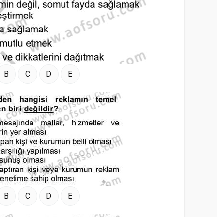
B
C
D
E
B
C
D
E