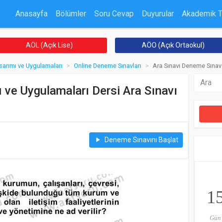
Anasayfa
Bölümler
Soru Cevap
Duyurular
Akademik 
AÖL (Açık Lise)
AÖO (Açık Ortaokul)
asarımı ve Uygulamaları
Online Deneme Sınavları
Ara Sınavı Deneme Sınav 
ı ve Uygulamaları Dersi Ara Sınavı
Deneme Sınavını Başlat
play_arrow
1
Gün