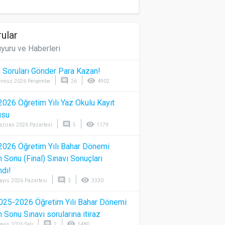
ular
yuru ve Haberleri
 Soruları Gönder Para Kazan!
comment
visibility
mmuz 2026 Perşembe
26
4902
026 Öğretim Yılı Yaz Okulu Kayıt
usu
comment
visibility
aziran 2026 Pazartesi
5
1179
026 Öğretim Yılı Bahar Dönemi
Sonu (Final) Sınavı Sonuçları
ndı!
comment
visibility
ayıs 2026 Pazartesi
3
3330
025-2026 Öğretim Yılı Bahar Dönemi
Sonu Sınavı sorularına itiraz
comment
visibility
ayıs 2026 Salı
2
1480