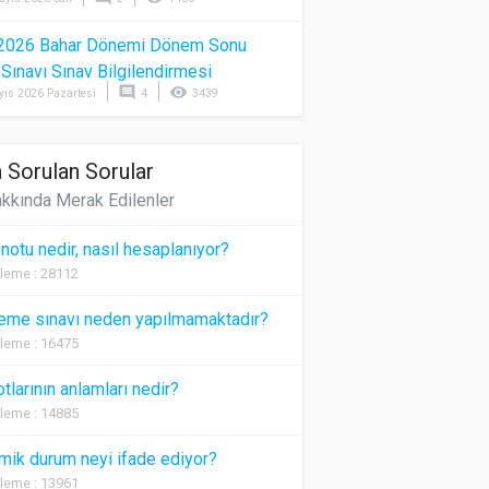
2026 Bahar Dönemi Dönem Sonu
) Sınavı Sınav Bilgilendirmesi
comment
visibility
yıs 2026 Pazartesi
4
3439
 Sorulan Sorular
kkında Merak Edilenler
 notu nedir, nasıl hesaplanıyor?
leme : 28112
eme sınavı neden yapılmamaktadır?
leme : 16475
otlarının anlamları nedir?
leme : 14885
ik durum neyi ifade ediyor?
leme : 13961