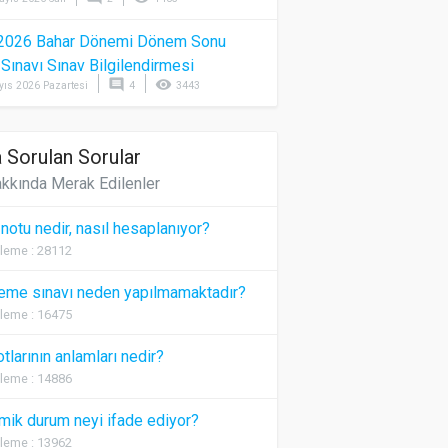
2026 Bahar Dönemi Dönem Sonu
) Sınavı Sınav Bilgilendirmesi
comment
visibility
yıs 2026 Pazartesi
4
3443
 Sorulan Sorular
kkında Merak Edilenler
 notu nedir, nasıl hesaplanıyor?
leme : 28112
eme sınavı neden yapılmamaktadır?
leme : 16475
otlarının anlamları nedir?
leme : 14886
ik durum neyi ifade ediyor?
leme : 13962