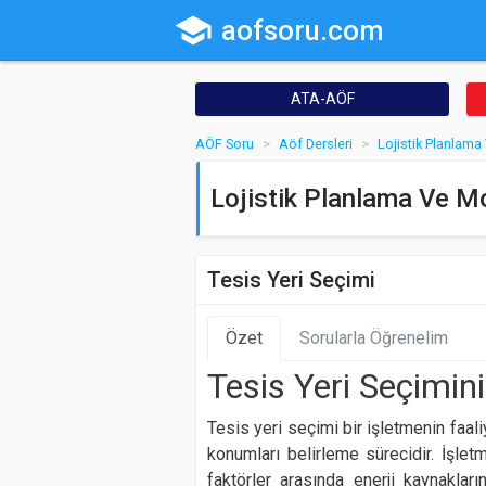
school
aofsoru.com
ATA-AÖF
AÖF Soru
Aöf Dersleri
Lojistik Planlam
Lojistik Planlama Ve M
Tesis Yeri Seçimi
Özet
Sorularla Öğrenelim
Tesis Yeri Seçimin
Tesis yeri seçimi bir işletmenin faal
konumları belirleme sürecidir. İşlet
faktörler arasında enerji kaynakları