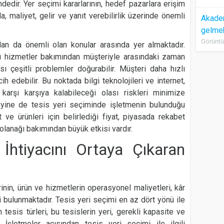
ndedir. Yer seçimi kararlarının, hedef pazarlara erişim
a, maliyet, gelir ve yanıt verebilirlik üzerinde önemli
Akadem
gelme
Görüntü
ndan da önemli olan konular arasında yer almaktadır.
ğı hizmetler bakımından müşteriyle arasındaki zaman
 çeşitli problemler doğurabilir. Müşteri daha hızlı
cih edebilir. Bu noktada bilgi teknolojileri ve internet,
arşı karşıya kalabileceği olası riskleri minimize
k yine de tesis yeri seçiminde işletmenin bulunduğu
ve ürünleri için belirlediği fiyat, piyasada rekabet
olanağı bakımından büyük etkisi vardır.
İhtiyacını Ortaya Çıkaran
inin, ürün ve hizmetlerin operasyonel maliyetleri, kâr
si bulunmaktadır. Tesis yeri seçimi en az dört yönü ile
n tesis türleri, bu tesislerin yeri, gerekli kapasite ve
. İşletmeler açısından tesis yeri seçimi ile ilgili