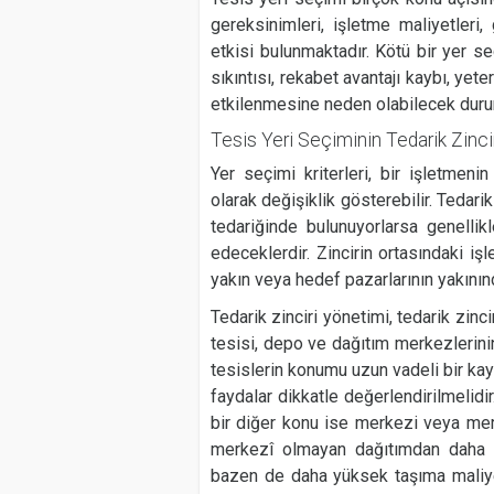
gereksinimleri, işletme maliyetleri, 
etkisi bulunmaktadır. Kötü bir yer se
sıkıntısı, rekabet avantajı kaybı, y
etkilenmesine neden olabilecek duruml
Tesis Yeri Seçiminin Tedarik Zinc
Yer seçimi kriterleri, bir işletmeni
olarak değişiklik gösterebilir. Tedar
tedariğinde bulunuyorlarsa genelli
edeceklerdir. Zincirin ortasındaki işl
yakın veya hedef pazarlarının yakının
Tedarik zinciri yönetimi, tedarik zinci
tesisi, depo ve dağıtım merkezlerini
tesislerin konumu uzun vadeli bir kayn
faydalar dikkatle değerlendirilmelidir
bir diğer konu ise merkezi veya mer
merkezî olmayan dağıtımdan daha sı
bazen de daha yüksek taşıma maliye