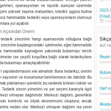
gelirleri, operasyonları ve lojistik süreçler üzerinde
2025-
çimi yüksek taşıma maliyetleri, nitelikli işgücü bulma
(Final
etersiz hammadde tedariki veya operasyonların olumsuz
date_range
4 Ma
ara yol açabilir.
iri Açısından Önemi
Sıkça
n tedarik zincirinin hangi aşamasında olduğuna bağlı
ik zincirinin başlangıcındaki işletmeler, eğer hammadde
Aöf Ha
kle hammadde kaynağının yakınında bulunmayı tercih
Başarı
etmeler ise çeşitli koşullara bağlı olarak tedarikçilere
Görüntü
da bulunmayı amaçlayabilirler.
ri yapılandırmasını ele almalıdır. Buna tedarikçi, üretim
Bütünl
n sayısının ve konumunun belirlenmesi de dahildir. Bu
Görüntü
ak planlaması içerebilir, bu nedenle bilinen riskler ve
Harf n
. Tedarik zinciri yönetimi ve yer seçimi kararıyla ilgili
Görüntü
kezi olmayan dağıtımdır. Merkezi dağıtım, genellikle
kı kontrolü ve ölçek ekonomisini oluşturur, ancak
Akadem
tine neden olur. Merkezî olmayan dağıtım ise yerel
Görüntü