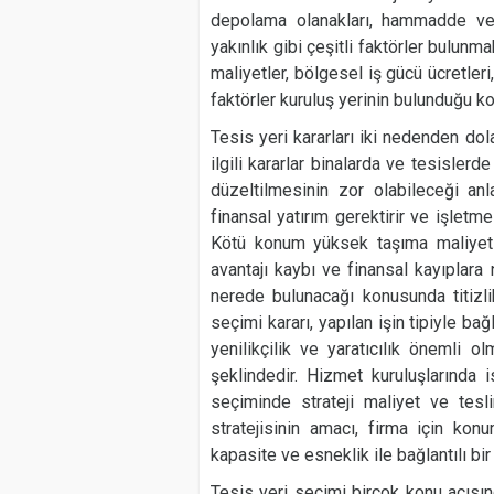
depolama olanakları, hammadde ve 
yakınlık gibi çeşitli faktörler bulunma
maliyetler, bölgesel iş gücü ücretleri, 
faktörler kuruluş yerinin bulunduğu k
Tesis yeri kararları iki nedenden dola
ilgili kararlar binalarda ve tesislerde
düzeltilmesinin zor olabileceği anla
finansal yatırım gerektirir ve işletme
Kötü konum yüksek taşıma maliyetle
avantajı kaybı ve finansal kayıplara 
nerede bulunacağı konusunda titizlik
seçimi kararı, yapılan işin tipiyle bağ
yenilikçilik ve yaratıcılık önemli ol
şeklindedir. Hizmet kuruluşlarında 
seçiminde strateji maliyet ve tesl
stratejisinin amacı, firma için kon
kapasite ve esneklik ile bağlantılı bir
Tesis yeri seçimi birçok konu açısın