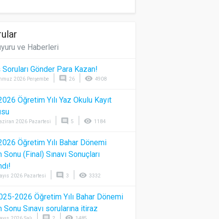
ular
yuru ve Haberleri
 Soruları Gönder Para Kazan!
comment
visibility
mmuz 2026 Perşembe
26
4908
026 Öğretim Yılı Yaz Okulu Kayıt
usu
comment
visibility
aziran 2026 Pazartesi
5
1184
026 Öğretim Yılı Bahar Dönemi
Sonu (Final) Sınavı Sonuçları
ndı!
comment
visibility
ayıs 2026 Pazartesi
3
3332
025-2026 Öğretim Yılı Bahar Dönemi
Sonu Sınavı sorularına itiraz
comment
visibility
ayıs 2026 Salı
2
1485