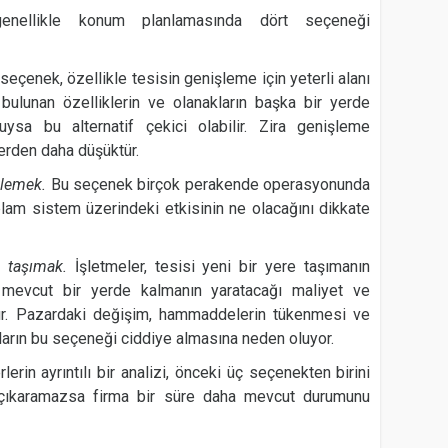
 genellikle konum planlamasında dört seçeneği
seçenek, özellikle tesisin genişleme için yeterli alanı
ulunan özelliklerin ve olanakların başka bir yerde
sa bu alternatif çekici olabilir. Zira genişleme
flerden daha düşüktür.
eklemek.
Bu seçenek birçok perakende operasyonunda
oplam sistem üzerindeki etkisinin ne olacağını dikkate
e taşımak.
İşletmeler, tesisi yeni bir yere taşımanın
a mevcut bir yerde kalmanın yaratacağı maliyet ve
ıdır. Pazardaki değişim, hammaddelerin tükenmesi ve
ların bu seçeneği ciddiye almasına neden oluyor.
lerin ayrıntılı bir analizi, önceki üç seçenekten birini
a çıkaramazsa firma bir süre daha mevcut durumunu