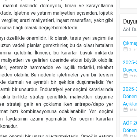
mamul naklinde demiryolu, liman ve karayollarına
ktadır. İşletme ve yatırım maliyetleri açısından, lojistik
vergiler, arazi maliyetleri, inşaat masrafları, yakıt gibi
Duyur
onuma bağlı olarak değişebilmektedir.
Aöf Du
yı özellikle önemlidir. İlk olarak, tesis yeri seçimi ile
Çıkmış
 uzun vadeli planlar gerektirirler, bu da olası hataların
date_range
2 Te
mına gelebilir. İkincisi, bu kararlar büyük miktarda
 maliyetleri ve gelirleri üzerinde etkisi büyük olabilir.
2025-2
ri, yetersiz hammadde ve işçilik tedariki, rekabet
Duyur
neden olabilir. Bu nedenle işletmeler yeni bir tesisin
date_range
29 H
le durmalı ve ayrıntılı bir şekilde düşünmelidir. Yer
2025-2
lantılı bir unsurdur. Endüstriyel yer seçimi kararlarında
Dönem 
makla birlikte strateji genellikle maliyetleri düşürme
Açıkla
ise strateji gelir en çoklama iken antrepo/depo yer
date_range
18 M
imat hızı kombinasyonuna odaklanabilir. Yer seçimi
um faydasının azami yapmaktır. Yer seçimi kararları
AÖF 2
 konudur.
Dönem 
dan önemli bir unsur oluşturmaktadır. Örneğin yatırım
date_range
12 M