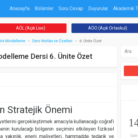
Anasayfa
Bölümler
Soru Cevap
Duyurular
Akademik 
AÖL (Açık Lise)
AÖO (Açık Ortaokul)
a Ve Modelleme
Ders Notları ve Özetleri
6. Ünite Özet
odelleme Dersi 6. Ünite Özet
in Stratejik Önemi
1
iyetlerini gerçekleştirmek amacıyla kullanacağı coğrafi
menin kurulacağı bölgenin seçimini etkileyen fiziksel
Gün
na yakınlık, enerji maliyetleri, hammadde tedarik ve