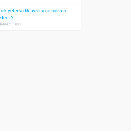
ik yetersizlik uyarısı ne anlama
ktedir?
leme : 11891