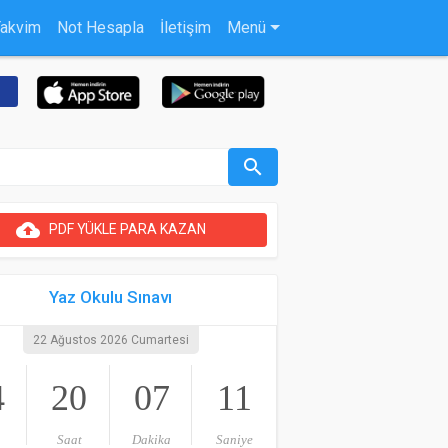
Takvim
Not Hesapla
İletişim
Menü
search
cloud_upload
PDF YÜKLE PARA KAZAN
Yaz Okulu Sınavı
22 Ağustos 2026 Cumartesi
4
20
07
10
Saat
Dakika
Saniye