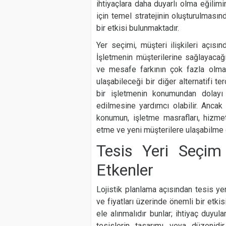
ihtiyaçlara daha duyarlı olma eğilimi
için temel stratejinin oluşturulmasınd
bir etkisi bulunmaktadır.
Yer seçimi, müşteri ilişkileri açısı
İşletmenin müşterilerine sağlayaca
ve mesafe farkının çok fazla olması
ulaşabileceği bir diğer alternatifi ter
bir işletmenin konumundan dolayı k
edilmesine yardımcı olabilir. Anca
konumun, işletme masrafları, hizmet 
etme ve yeni müşterilere ulaşabilme 
Tesis Yeri Seçim 
Etkenler
Lojistik planlama açısından tesis yer
ve fiyatları üzerinde önemli bir etki
ele alınmalıdır bunlar; ihtiyaç duyula
tesislerin tasarımı veya düzenidir