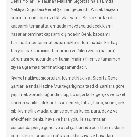
Deniz Yolları İle Taşınan Malların Sigortasına ait Emtia
Nakliyat Sigortası Genel Şartları geçerlidir. Ancak taşıyan
aracın türüne göre özel klozlar vardır. Bu klozlardan dar
kapsamlı teminatta, emtiada meydana gelecek kısmi
hasarlar teminat kapsamı dışındadır. Geniş kapsamlı
teminatta ise teminat bütün risklerin teminatıdır. Emtiayı
taşıyan nakil aracının tamamen ve fiilen zıyaa (hasara)
uğraması sonucunda emtianın (malın) fiilen ve tamamen
zıyaa uğraması teminat kapsamındadır.
Kıymet nakliyat sigortaları, Kıymet Nakliyat Sigorta Genel
Şartları altında Hazine Müsteşarlığınca tasdikli şartlara göre
yapılmak zorunluluğunda olup, bu sigorta ile gerçek ve tüzel
kişilerin sahibi oldukları hisse senedi, tahvil, bono, senet, çek
gibi kıymetli evrakla, altın ve gümüş külçe, para, döviz ve
efektiflerin deniz, hava ve kara yolu ile taşınmaları
esnasında poliçe genel ve özel şartlarında belirtilen risklerin
gerçekleşmesi sonucu uğrayacakları zıya ve hasarları