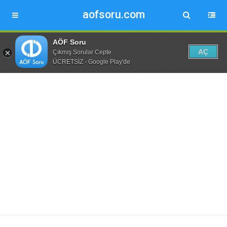
aofsoru.com
AÖF Soru
AÇ
Çıkmış Sorular Cepte
ÜCRETSİZ - Google Play'de