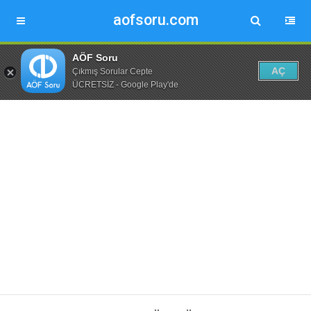
aofsoru.com
AÖF Soru
AÇ
Çıkmış Sorular Cepte
ÜCRETSİZ - Google Play'de