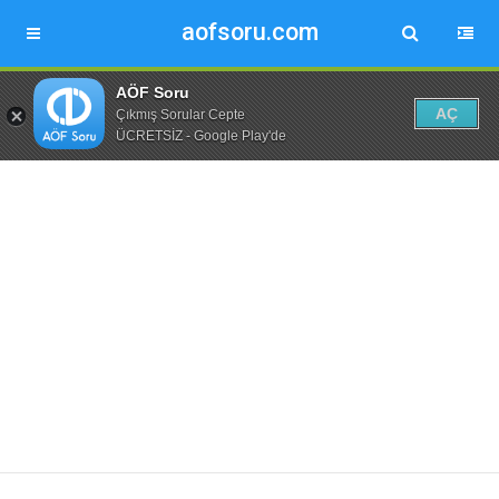
aofsoru.com
AÖF Soru
AÇ
Çıkmış Sorular Cepte
ÜCRETSİZ - Google Play'de