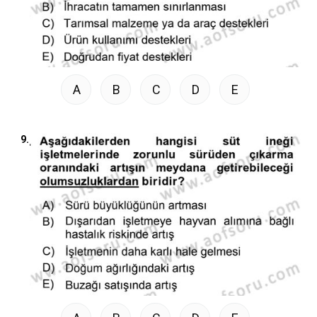
A
B
C
D
E
9.