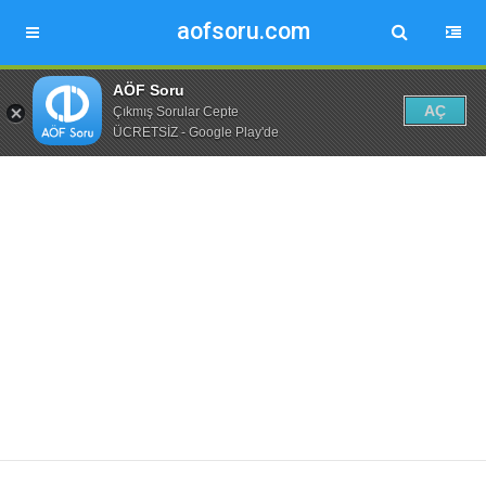
aofsoru.com
AÖF Soru
AÇ
Çıkmış Sorular Cepte
ÜCRETSİZ - Google Play'de