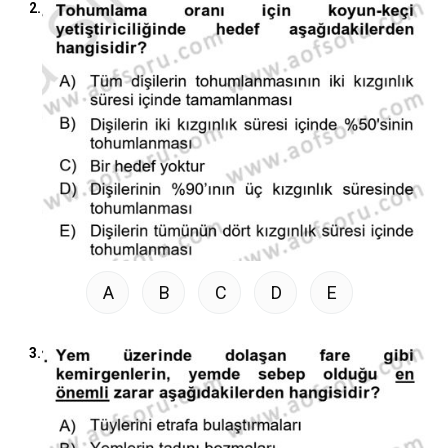
2.
A
B
C
D
E
3.