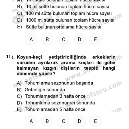
A
B
C
D
E
12.
A
B
C
D
E