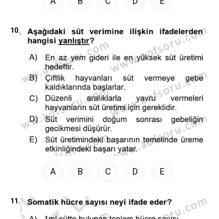
A
B
C
D
E
10.
A
B
C
D
E
11.