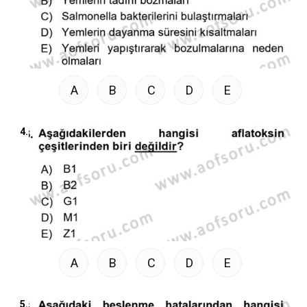
A
B
C
D
E
4.
A
B
C
D
E
5.