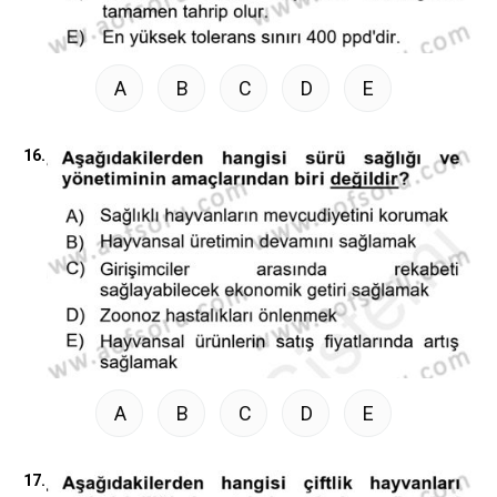
A
B
C
D
E
16.
A
B
C
D
E
17.