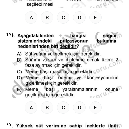
A
B
C
D
E
19.
A
B
C
D
E
20.