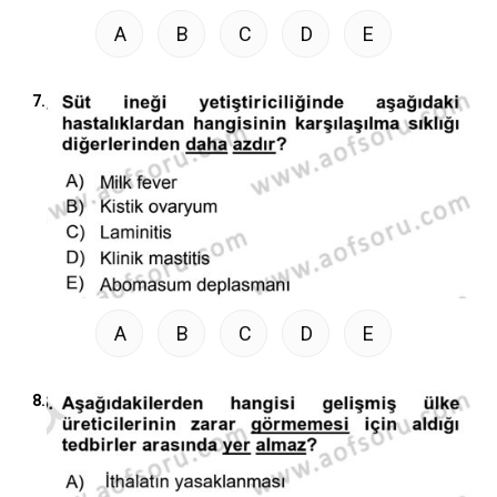
A
B
C
D
E
7.
A
B
C
D
E
8.