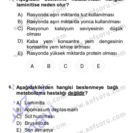
A
B
C
D
E
6.