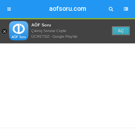
aofsoru.com
AÖF Soru
AÇ
Çıkmış Sorular Cepte
ÜCRETSİZ - Google Play'de