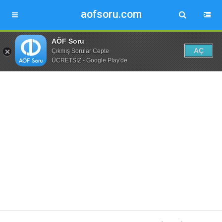
aofsoru.com
AÖF Soru
AÇ
Çıkmış Sorular Cepte
ÜCRETSİZ - Google Play'de