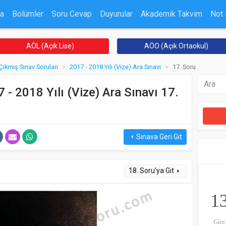
a
Bölümler
Soru Cevap
Duyurular
Akademik Takvim
Not
AÖL (Açık Lise)
AÖO (Açık Ortaokul)
Çıkmış Sınav Soruları
2017 - 2018 Yılı (Vize) Ara Sınavı
17. Soru
 - 2018 Yılı (Vize) Ara Sınavı 17.
Sınava Geri Git
arrow_left
18. Soru'ya Git
arrow_right
1
Gün