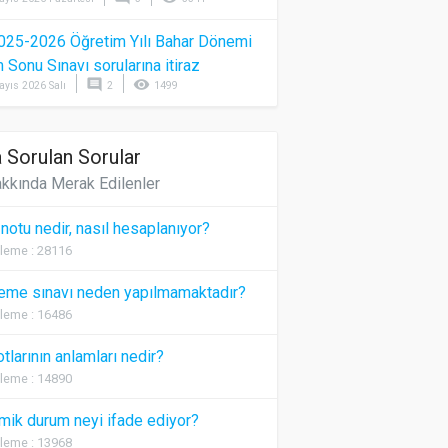
025-2026 Öğretim Yılı Bahar Dönemi
Sonu Sınavı sorularına itiraz
comment
visibility
ayıs 2026 Salı
2
1499
 Sorulan Sorular
kkında Merak Edilenler
 notu nedir, nasıl hesaplanıyor?
leme : 28116
eme sınavı neden yapılmamaktadır?
leme : 16486
otlarının anlamları nedir?
leme : 14890
ik durum neyi ifade ediyor?
leme : 13968