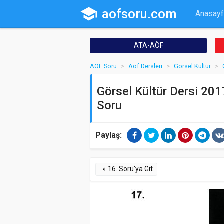
school
aofsoru.com
Anasayf
ATA-AÖF
AÖF Soru
Aöf Dersleri
Görsel Kültür
Görsel Kültür Dersi 2017
Soru
Paylaş:
16. Soru'ya Git
arrow_left