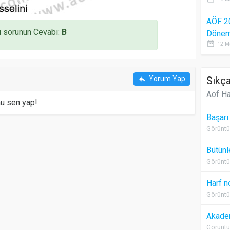
AÖF 2
 sorunun Cevabı:
B
Dönem 
date_range
12 M
Sıkça
Yorum Yap
reply
Aöf Ha
mu sen yap!
Başarı
Görüntü
Bütünl
Görüntü
Harf n
Görüntü
Akadem
Görüntü