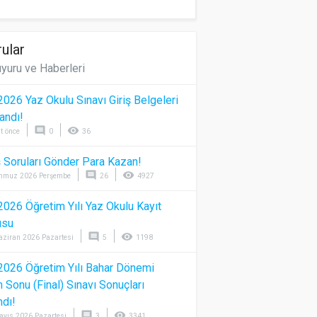
ular
yuru ve Haberleri
026 Yaz Okulu Sınavı Giriş Belgeleri
andı!
comment
visibility
t önce
0
36
 Soruları Gönder Para Kazan!
comment
visibility
mmuz 2026 Perşembe
26
4927
026 Öğretim Yılı Yaz Okulu Kayıt
usu
comment
visibility
aziran 2026 Pazartesi
5
1198
026 Öğretim Yılı Bahar Dönemi
Sonu (Final) Sınavı Sonuçları
ndı!
comment
visibility
ayıs 2026 Pazartesi
3
3341