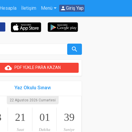
 Hesapla
İletişim
Menü
person
Giriş Yap
search
cloud_upload
PDF YÜKLE PARA KAZAN
Yaz Okulu Sınavı
22 Ağustos 2026 Cumartesi
3
21
01
39
Saat
Dakika
Saniye