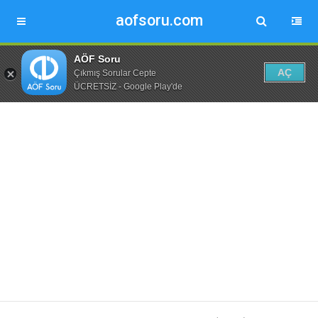
aofsoru.com
AÖF Soru
AÇ
Çıkmış Sorular Cepte
ÜCRETSİZ - Google Play'de