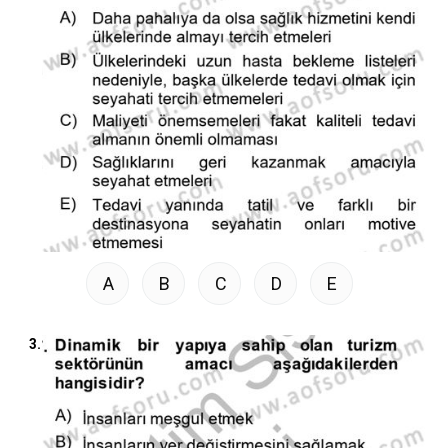
A
B
C
D
E
3.