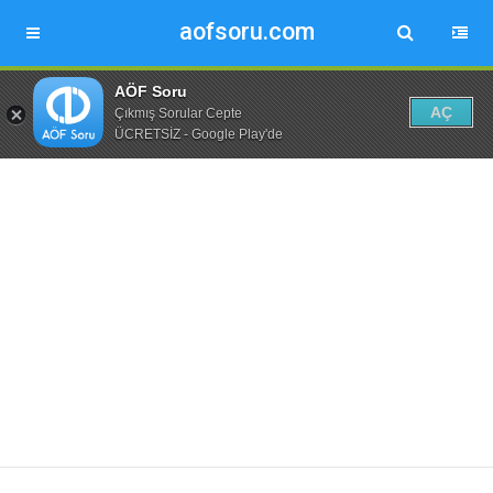
aofsoru.com
AÖF Soru
AÇ
Çıkmış Sorular Cepte
ÜCRETSİZ - Google Play'de