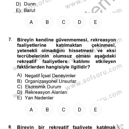
A
B
C
D
E
7.
A
B
C
D
E
8.