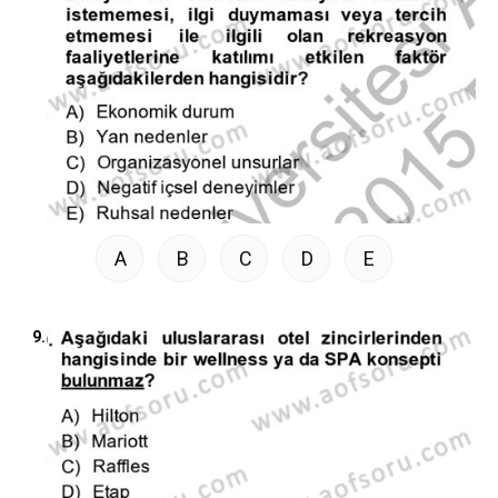
A
B
C
D
E
9.