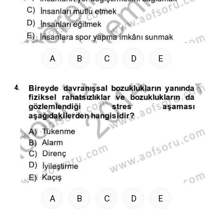
A
B
C
D
E
4.
A
B
C
D
E