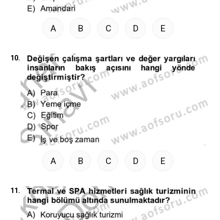
A
B
C
D
E
10.
A
B
C
D
E
11.