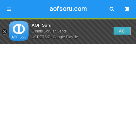
aofsoru.com
AÖF Soru
AÇ
Çıkmış Sorular Cepte
ÜCRETSİZ - Google Play'de