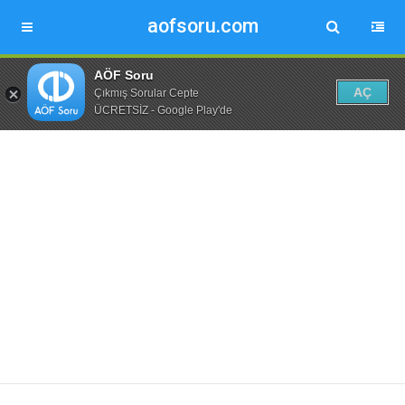
aofsoru.com
AÖF Soru
AÇ
Çıkmış Sorular Cepte
ÜCRETSİZ - Google Play'de