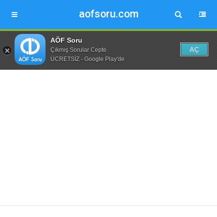
aofsoru.com
AÖF Soru
AÇ
Çıkmış Sorular Cepte
ÜCRETSİZ - Google Play'de