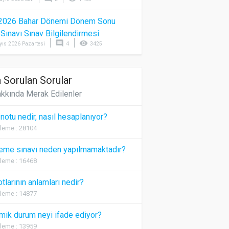
2026 Bahar Dönemi Dönem Sonu
) Sınavı Sınav Bilgilendirmesi
comment
visibility
yıs 2026 Pazartesi
4
3425
 Sorulan Sorular
kkında Merak Edilenler
 notu nedir, nasıl hesaplanıyor?
leme : 28104
eme sınavı neden yapılmamaktadır?
leme : 16468
otlarının anlamları nedir?
leme : 14877
ik durum neyi ifade ediyor?
leme : 13959