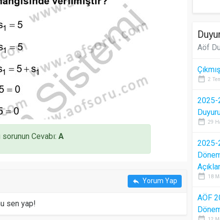
Duyur
Aöf Du
Çıkmış
date_range
2 Te
2025-2
Duyur
date_range
29 H
 sorunun Cevabı:
A
2025-2
Dönem 
Açıkla
date_range
18 M
Yorum Yap
reply
AÖF 2
mu sen yap!
Dönem 
date_range
12 M