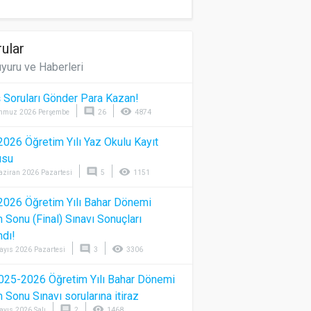
ular
yuru ve Haberleri
 Soruları Gönder Para Kazan!
comment
visibility
mmuz 2026 Perşembe
26
4874
026 Öğretim Yılı Yaz Okulu Kayıt
usu
comment
visibility
aziran 2026 Pazartesi
5
1151
026 Öğretim Yılı Bahar Dönemi
Sonu (Final) Sınavı Sonuçları
ndı!
comment
visibility
ayıs 2026 Pazartesi
3
3306
025-2026 Öğretim Yılı Bahar Dönemi
Sonu Sınavı sorularına itiraz
comment
visibility
ayıs 2026 Salı
2
1468