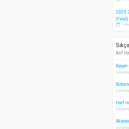
2025-
(Final
date_range
4 Ma
Sıkça
Aöf Ha
Başarı
Görüntü
Bütünl
Görüntü
Harf n
Görüntü
Akadem
Görüntü