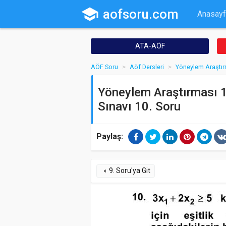
school
aofsoru.com
Anasayf
ATA-AÖF
AÖF Soru
Aöf Dersleri
Yöneylem Araştır
Yöneylem Araştırması 1 
Sınavı 10. Soru
Paylaş:
9. Soru'ya Git
arrow_left