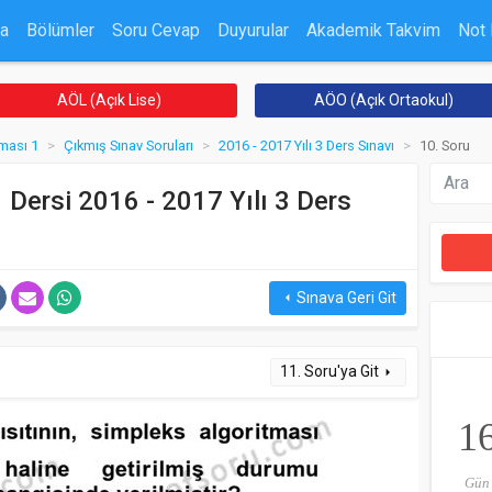
a
Bölümler
Soru Cevap
Duyurular
Akademik Takvim
Not
AÖL (Açık Lise)
AÖO (Açık Ortaokul)
ması 1
Çıkmış Sınav Soruları
2016 - 2017 Yılı 3 Ders Sınavı
10. Soru
Dersi 2016 - 2017 Yılı 3 Ders
Sınava Geri Git
arrow_left
11. Soru'ya Git
arrow_right
1
Gün