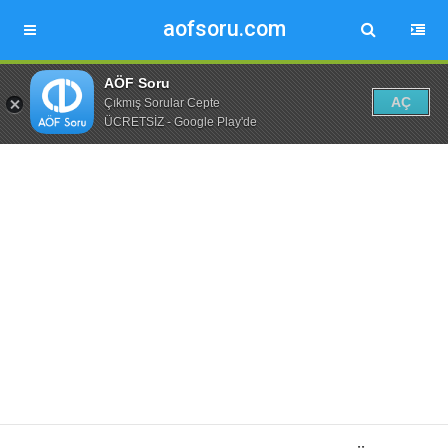
aofsoru.com
AÖF Soru
AÇ
Çıkmış Sorular Cepte
ÜCRETSİZ - Google Play'de