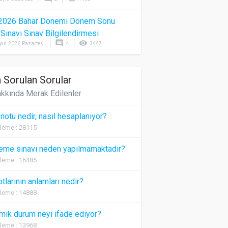
2026 Bahar Dönemi Dönem Sonu
) Sınavı Sınav Bilgilendirmesi
comment
visibility
yıs 2026 Pazartesi
4
3447
 Sorulan Sorular
kkında Merak Edilenler
 notu nedir, nasıl hesaplanıyor?
leme : 28115
eme sınavı neden yapılmamaktadır?
leme : 16485
otlarının anlamları nedir?
leme : 14888
ik durum neyi ifade ediyor?
leme : 13968