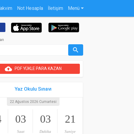
Takvim
Not Hesapla
İletişim
Menü
arı
search
cloud_upload
PDF YÜKLE PARA KAZAN
Yaz Okulu Sınavı
22 Ağustos 2026 Cumartesi
4
03
03
20
Saat
Dakika
Saniye