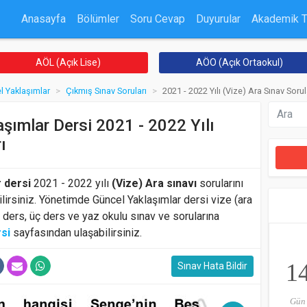
Anasayfa
Bölümler
Soru Cevap
Duyurular
Akademik 
AÖL (Açık Lise)
AÖO (Açık Ortaokul)
 Yaklaşımlar
Çıkmış Sınav Soruları
2021 - 2022 Yılı (Vize) Ara Sınav Sorul
şımlar Dersi 2021 - 2022 Yılı
ı
 dersi
2021 - 2022 yılı
(Vize) Ara sınavı
sorularını
ilirsiniz. Yönetimde Güncel Yaklaşımlar dersi vize (ara
k ders, üç ders ve yaz okulu sınav ve sorularına
si
sayfasından ulaşabilirsiniz.
1
Sınav Hata Bildir
Gün