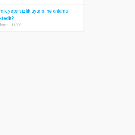
ik yetersizlik uyarısı ne anlama
ktedir?
leme : 11893