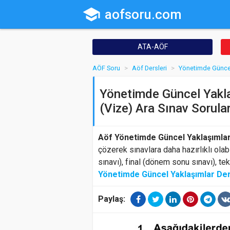
school
aofsoru.com
ATA-AÖF
AÖF Soru
Aöf Dersleri
Yönetimde Güncel
Yönetimde Güncel Yakla
(Vize) Ara Sınav Sorular
Aöf Yönetimde Güncel Yaklaşımlar
çözerek sınavlara daha hazırlıklı olab
sınavı), final (dönem sonu sınavı), te
Yönetimde Güncel Yaklaşımlar Der
Paylaş: