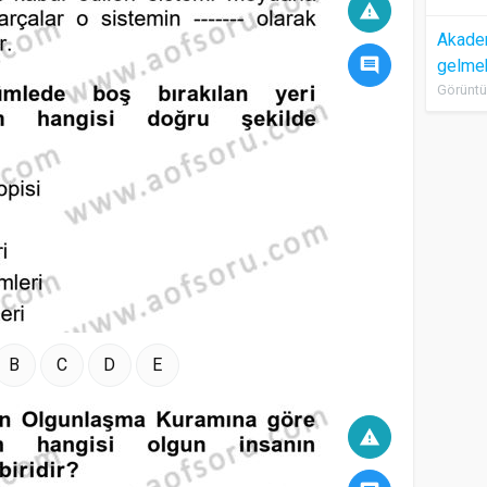
warning
Akadem
comment
gelme
Görüntü
B
C
D
E
warning