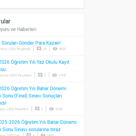
ular
yuru ve Haberleri
 Soruları Gönder Para Kazan!
comment
visibility
mmuz 2026 Perşembe
26
4925
026 Öğretim Yılı Yaz Okulu Kayıt
usu
comment
visibility
aziran 2026 Pazartesi
5
1198
026 Öğretim Yılı Bahar Dönemi
Sonu (Final) Sınavı Sonuçları
ndı!
comment
visibility
ayıs 2026 Pazartesi
3
3340
025-2026 Öğretim Yılı Bahar Dönemi
Sonu Sınavı sorularına itiraz
comment
visibility
ayıs 2026 Salı
2
1495