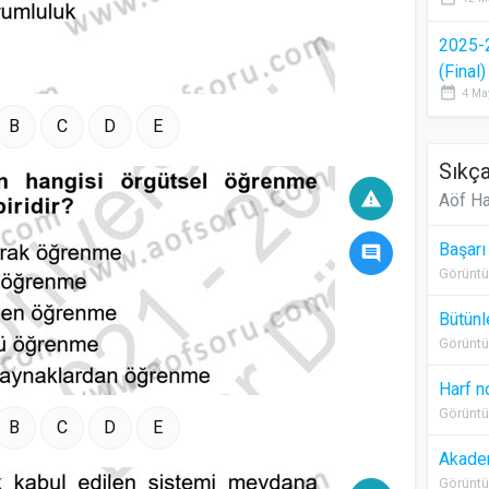
2025-
(Final
date_range
4 Ma
B
C
D
E
Sıkça
warning
Aöf Ha
Başarı
comment
Görüntü
Bütünl
Görüntü
Harf n
Görüntü
B
C
D
E
Akadem
Görüntü