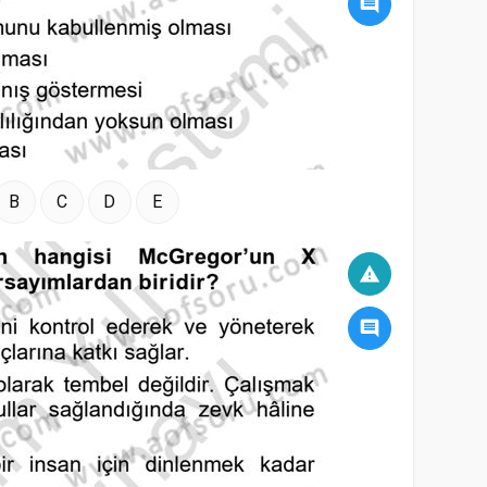
comment
B
C
D
E
warning
comment