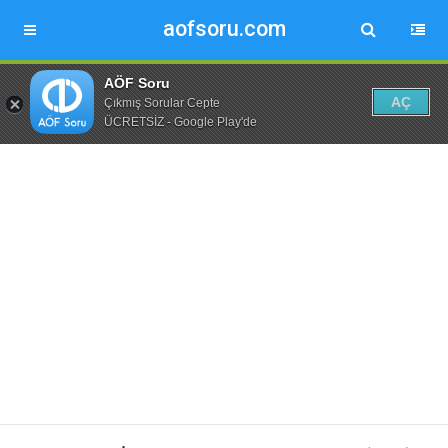
aofsoru.com
AÖF Soru
AÇ
Çıkmış Sorular Cepte
ÜCRETSİZ - Google Play'de