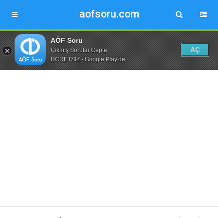
aofsoru.com
AÖF Soru
AÇ
Çıkmış Sorular Cepte
ÜCRETSİZ - Google Play'de