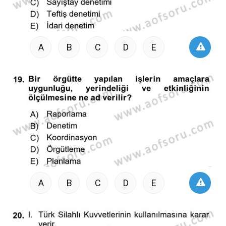
A
B
C
D
E
A
B
C
D
E