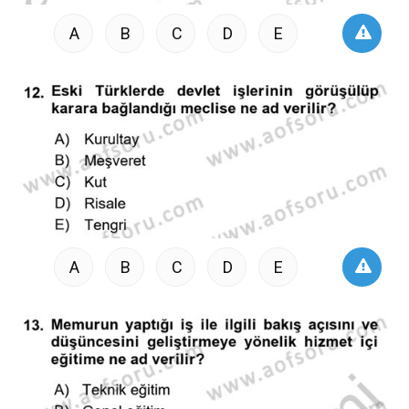
A
B
C
D
E
A
B
C
D
E