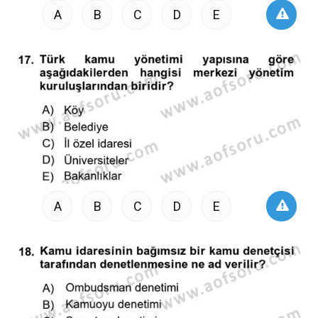
A
B
C
D
E
A
B
C
D
E