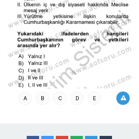
A
B
C
D
E