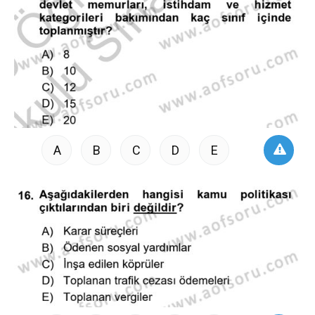
A
B
C
D
E