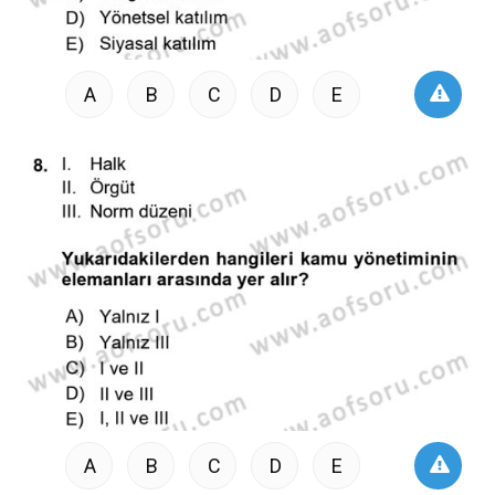
A
B
C
D
E
A
B
C
D
E