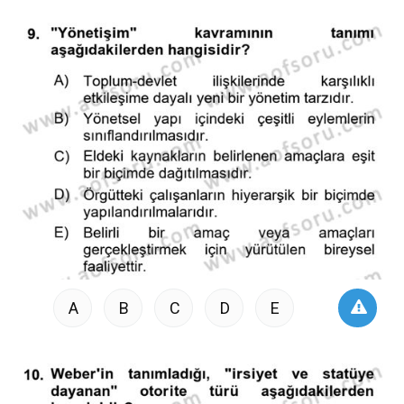
A
B
C
D
E