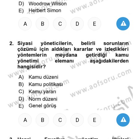
A
B
C
D
E
A
B
C
D
E