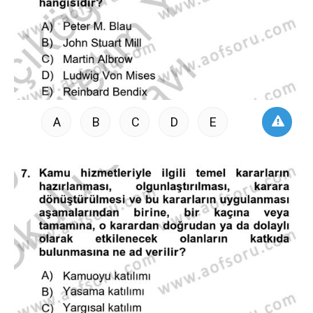
A
B
C
D
E