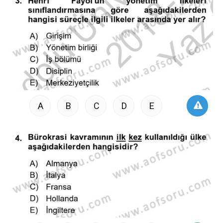
A
B
C
D
E