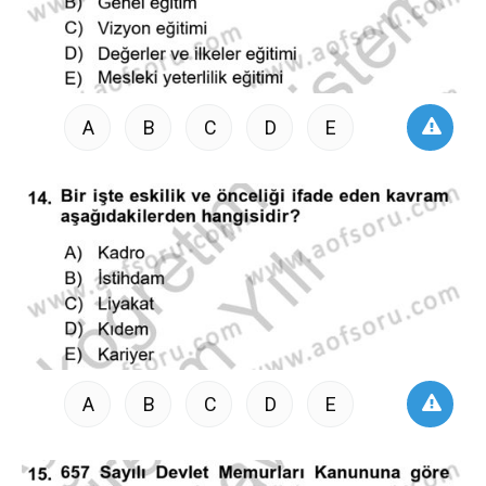
A
B
C
D
E
A
B
C
D
E