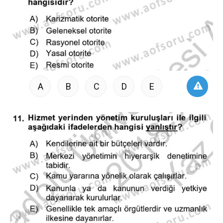
A
B
C
D
E