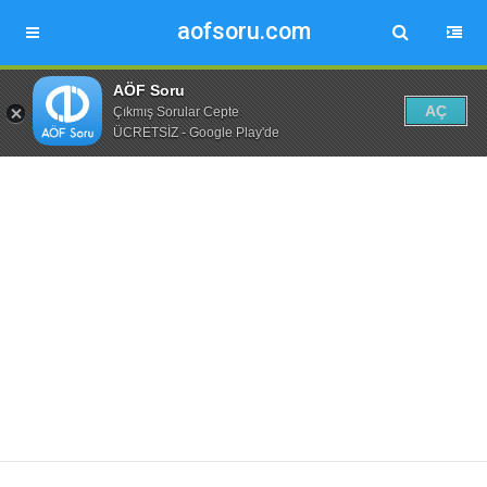
aofsoru.com
AÖF Soru
AÇ
Çıkmış Sorular Cepte
ÜCRETSİZ - Google Play'de