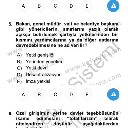
A
B
C
D
E
A
B
C
D
E