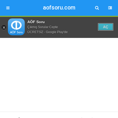
aofsoru.com
AÖF Soru
AÇ
Çıkmış Sorular Cepte
ÜCRETSİZ - Google Play'de