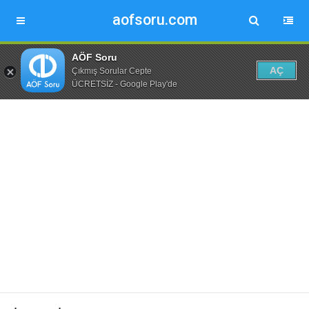
aofsoru.com
AÖF Soru
AÇ
Çıkmış Sorular Cepte
ÜCRETSİZ - Google Play'de