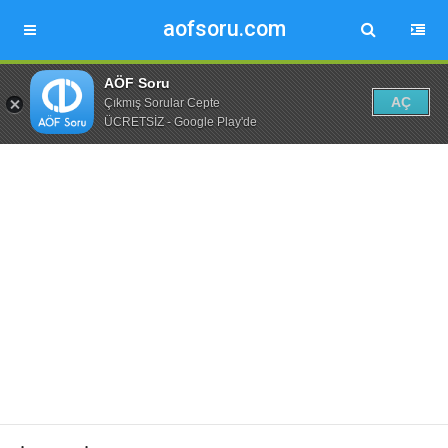
aofsoru.com
AÖF Soru
AÇ
Çıkmış Sorular Cepte
ÜCRETSİZ - Google Play'de