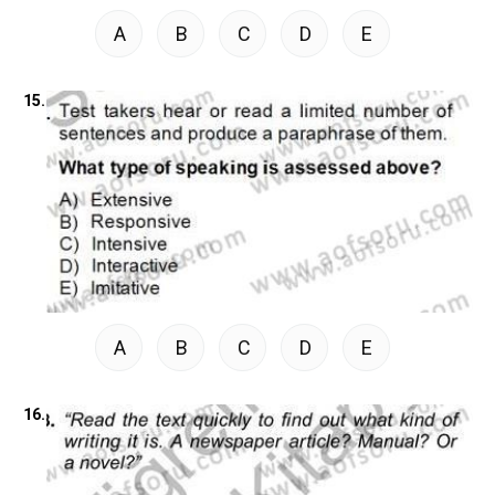
A
B
C
D
E
15.
A
B
C
D
E
16.