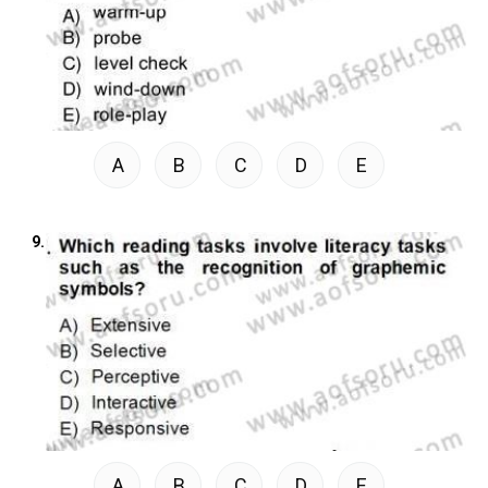
A
B
C
D
E
9.
A
B
C
D
E