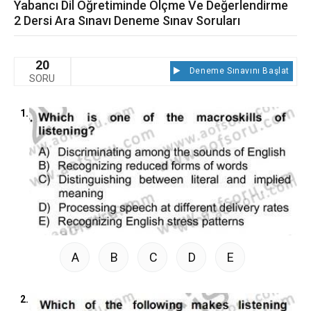
Yabancı Dil Öğretiminde Ölçme Ve Değerlendirme
2 Dersi Ara Sınavı Deneme Sınav Soruları
20
Deneme Sınavını Başlat
SORU
1.
A
B
C
D
E
2.