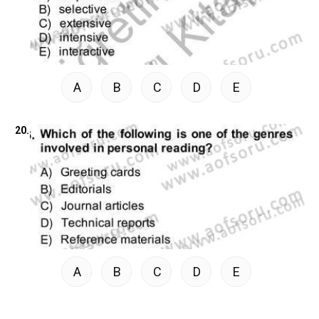
A
B
C
D
E
20.
A
B
C
D
E