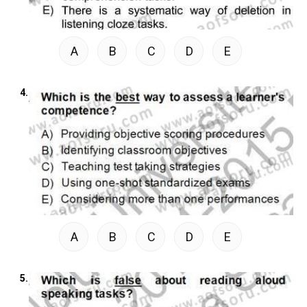
A
B
C
D
E
4.
A
B
C
D
E
5.