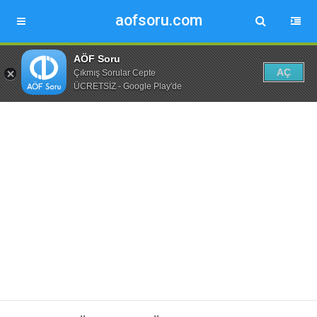
aofsoru.com
AÖF Soru
AÇ
Çıkmış Sorular Cepte
ÜCRETSİZ - Google Play'de