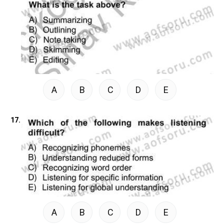
A
B
C
D
E
17.
A
B
C
D
E