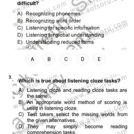
A
B
C
D
E
3.