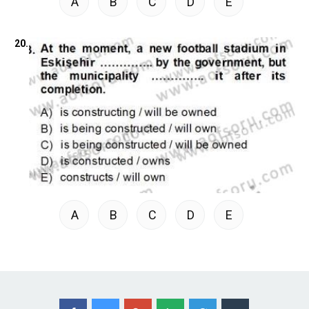
A
B
C
D
E
20.
A
B
C
D
E