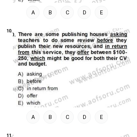
A
B
C
D
E
10.
A
B
C
D
E
11.