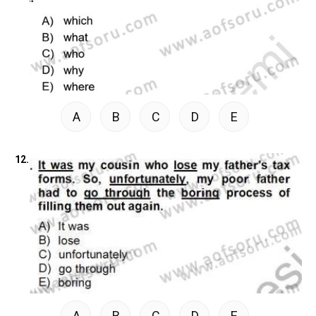
A
B
C
D
E
12.
A
B
C
D
E