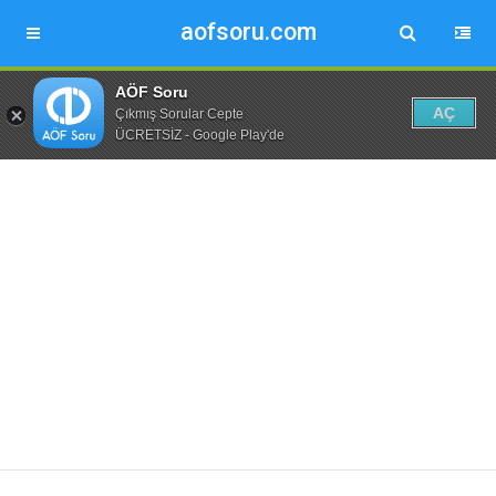
aofsoru.com
AÖF Soru
AÇ
Çıkmış Sorular Cepte
ÜCRETSİZ - Google Play'de