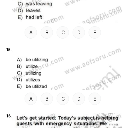
A
B
C
D
E
15.
A
B
C
D
E
16.