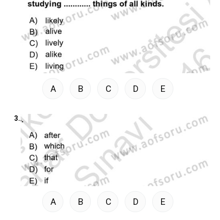
A
B
C
D
E
3.
A
B
C
D
E