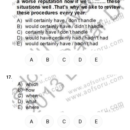
A
B
C
D
E
17.
A
B
C
D
E