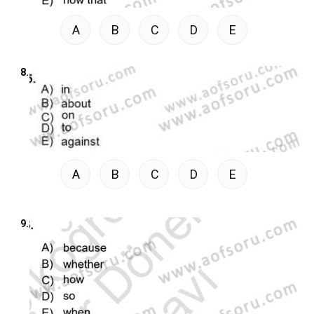
A
B
C
D
E
8.
A
B
C
D
E
9.