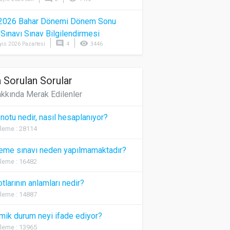
2026 Bahar Dönemi Dönem Sonu
) Sınavı Sınav Bilgilendirmesi
comment
visibility
yıs 2026 Pazartesi
4
3446
 Sorulan Sorular
kkında Merak Edilenler
 notu nedir, nasıl hesaplanıyor?
leme : 28114
eme sınavı neden yapılmamaktadır?
leme : 16482
otlarının anlamları nedir?
leme : 14887
ik durum neyi ifade ediyor?
leme : 13965