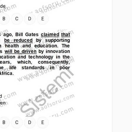
B
C
D
E
B
C
D
E