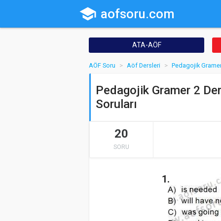
school
aofsoru.com
ATA-AÖF
AÖF Soru
Aöf Dersleri
Pedagojik Gramer
Pedagojik Gramer 2 Der
Soruları
20
SORU
1.