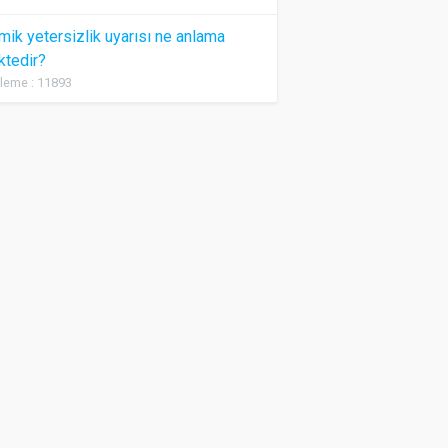
ik yetersizlik uyarısı ne anlama
ktedir?
leme : 11893