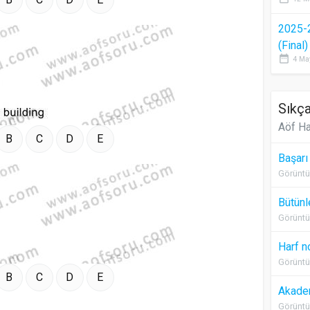
2025-
(Final
date_range
4 Ma
Sıkça
Aöf Ha
B
C
D
E
Başarı
Görüntü
Bütünl
Görüntü
Harf n
Görüntü
B
C
D
E
Akadem
Görüntü