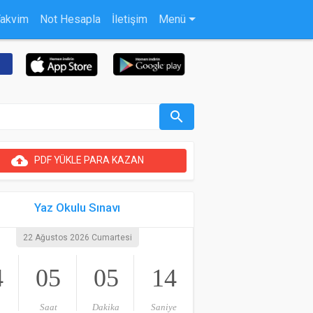
Takvim
Not Hesapla
İletişim
Menü
search
cloud_upload
PDF YÜKLE PARA KAZAN
Yaz Okulu Sınavı
22 Ağustos 2026 Cumartesi
4
05
05
13
Saat
Dakika
Saniye