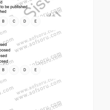
B
C
D
E
B
C
D
E