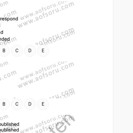
B
C
D
E
B
C
D
E