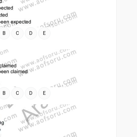
B
C
D
E
B
C
D
E