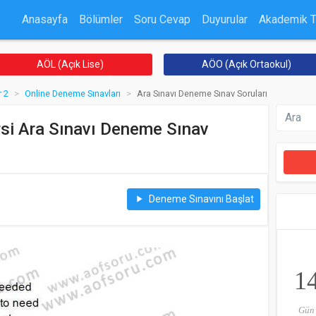
Anasayfa
Bölümler
Soru Cevap
Duyurular
Akademik 
AÖL (Açık Lise)
AÖO (Açık Ortaokul)
 2
Online Deneme Sınavları
Ara Sınavı Deneme Sınav Soruları
si Ara Sınavı Deneme Sınav
Deneme Sınavını Başlat
play_arrow
1
Gün