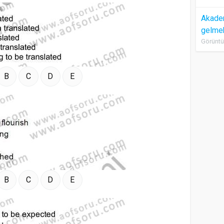
Akadem
gelme
Görüntü
B
C
D
E
B
C
D
E