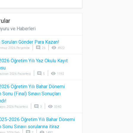
ular
yuru ve Haberleri
 Soruları Gönder Para Kazan!
comment
visibility
mmuz 2026 Perşembe
26
4922
026 Öğretim Yılı Yaz Okulu Kayıt
usu
comment
visibility
aziran 2026 Pazartesi
5
1192
026 Öğretim Yılı Bahar Dönemi
Sonu (Final) Sınavı Sonuçları
ndı!
comment
visibility
ayıs 2026 Pazartesi
3
3340
025-2026 Öğretim Yılı Bahar Dönemi
Sonu Sınavı sorularına itiraz
comment
visibility
ayıs 2026 Salı
2
1492