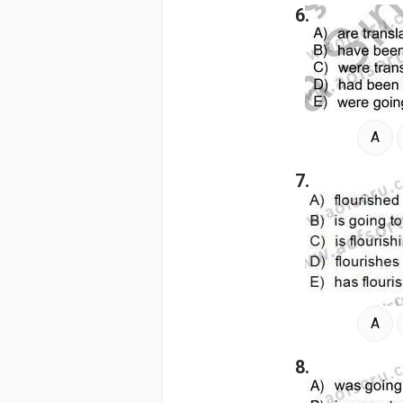
6.
A
7.
A
8.