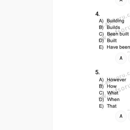
4.
A
5.
A