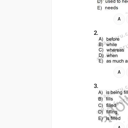
A
2.
A
3.
A