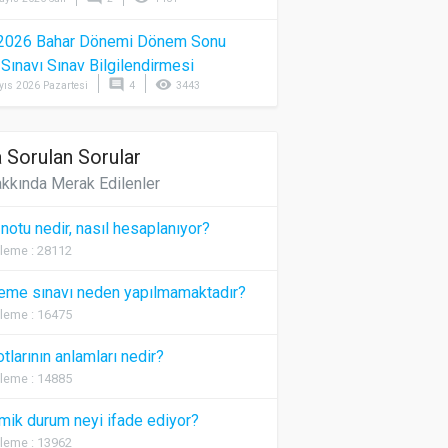
2026 Bahar Dönemi Dönem Sonu
) Sınavı Sınav Bilgilendirmesi
comment
visibility
yıs 2026 Pazartesi
4
3443
 Sorulan Sorular
kkında Merak Edilenler
 notu nedir, nasıl hesaplanıyor?
leme : 28112
eme sınavı neden yapılmamaktadır?
leme : 16475
otlarının anlamları nedir?
leme : 14885
ik durum neyi ifade ediyor?
leme : 13962