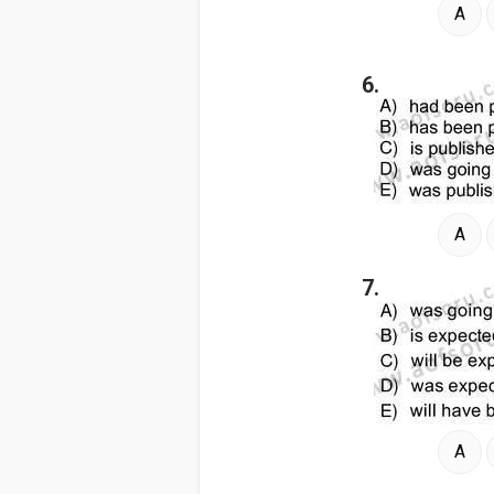
A
6.
A
7.
A