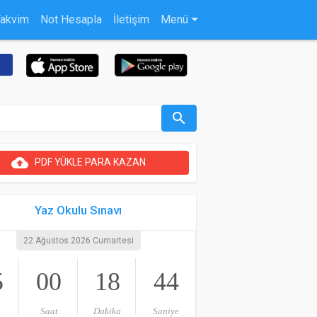
Takvim
Not Hesapla
İletişim
Menü
search
cloud_upload
PDF YÜKLE PARA KAZAN
Yaz Okulu Sınavı
22 Ağustos 2026 Cumartesi
5
00
18
43
Saat
Dakika
Saniye