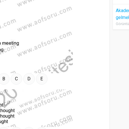
Akadem
gelme
Görüntü
B
C
D
E