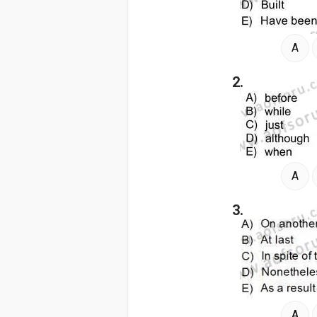
A
2.
A
3.
A