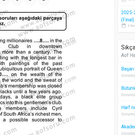
2025-
(Final
date_range
4 Ma
Sıkça
Aöf Ha
Başarı
Görüntü
Bütünl
Görüntü
Harf n
Görüntü
Akadem
Görüntü