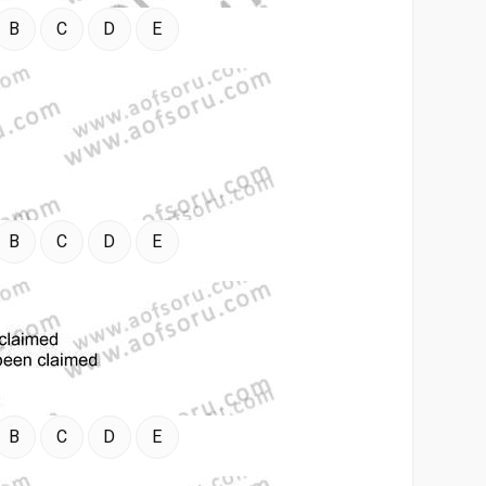
B
C
D
E
B
C
D
E
B
C
D
E