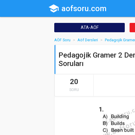
school
aofsoru.com
ATA-AÖF
AÖF Soru
Aöf Dersleri
Pedagojik Gramer
Pedagojik Gramer 2 Der
Soruları
20
SORU
1.