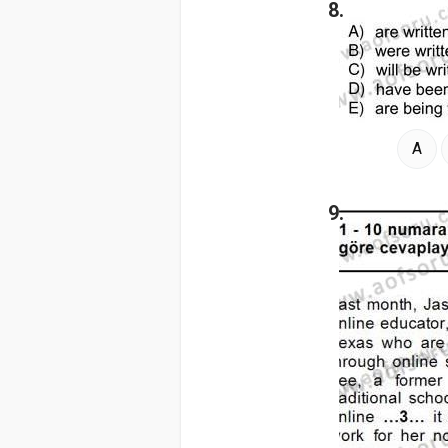
8.
A
9.