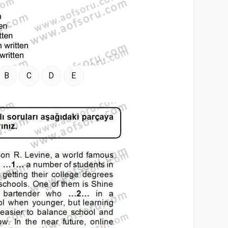
B
C
D
E