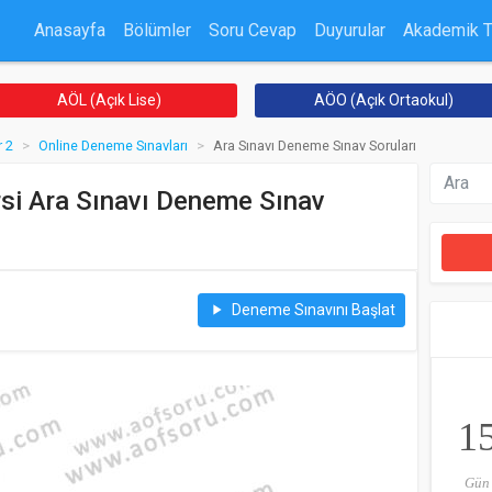
Anasayfa
Bölümler
Soru Cevap
Duyurular
Akademik 
AÖL (Açık Lise)
AÖO (Açık Ortaokul)
 2
Online Deneme Sınavları
Ara Sınavı Deneme Sınav Soruları
si Ara Sınavı Deneme Sınav
Deneme Sınavını Başlat
play_arrow
1
Gün