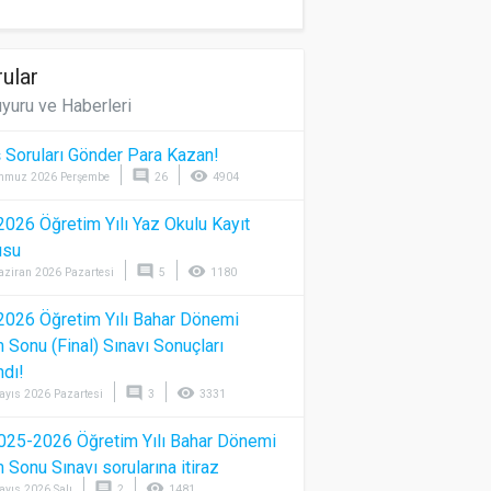
ular
yuru ve Haberleri
 Soruları Gönder Para Kazan!
comment
visibility
mmuz 2026 Perşembe
26
4904
026 Öğretim Yılı Yaz Okulu Kayıt
usu
comment
visibility
aziran 2026 Pazartesi
5
1180
026 Öğretim Yılı Bahar Dönemi
Sonu (Final) Sınavı Sonuçları
ndı!
comment
visibility
ayıs 2026 Pazartesi
3
3331
025-2026 Öğretim Yılı Bahar Dönemi
Sonu Sınavı sorularına itiraz
comment
visibility
ayıs 2026 Salı
2
1481