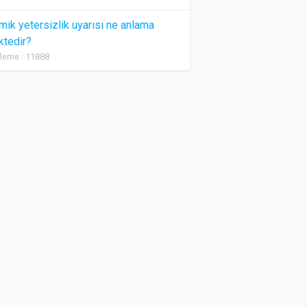
ik yetersizlik uyarısı ne anlama
ktedir?
leme : 11888