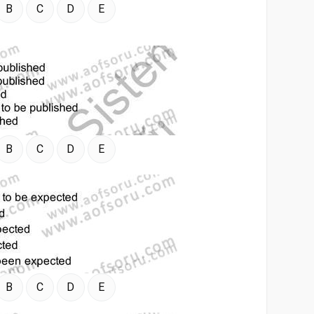
B
C
D
E
B
C
D
E
B
C
D
E