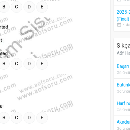
B
C
D
E
2025-
(Final
date_range
4 Ma
Sıkça
Aöf Ha
B
C
D
E
Başarı
Görüntü
Bütünl
Görüntü
Harf n
Görüntü
B
C
D
E
Akadem
Görüntü