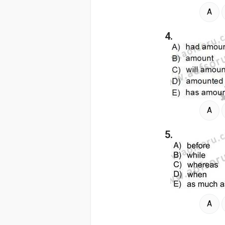
A
4.
A
5.
A