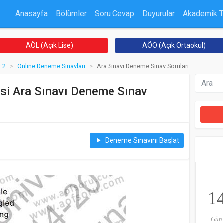
Anasayfa
Bölümler
Soru Cevap
Duyurular
Akademik 
AÖL (Açık Lise)
AÖO (Açık Ortaokul)
 2
Online Deneme Sınavları
Ara Sınavı Deneme Sınav Soruları
si Ara Sınavı Deneme Sınav
Deneme Sınavını Başlat
play_arrow
1
Gün