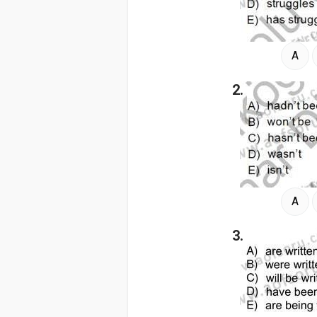
A
2.
A
3.