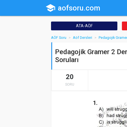
school
aofsoru.com
ATA-AÖF
AÖF Soru
Aöf Dersleri
Pedagojik Gramer
Pedagojik Gramer 2 Der
Soruları
20
SORU
1.