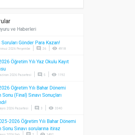
ular
yuru ve Haberleri
 Soruları Gönder Para Kazan!
comment
visibility
mmuz 2026 Perşembe
26
4918
026 Öğretim Yılı Yaz Okulu Kayıt
usu
comment
visibility
aziran 2026 Pazartesi
5
1192
026 Öğretim Yılı Bahar Dönemi
Sonu (Final) Sınavı Sonuçları
ndı!
comment
visibility
ayıs 2026 Pazartesi
3
3340
025-2026 Öğretim Yılı Bahar Dönemi
Sonu Sınavı sorularına itiraz
comment
visibility
ayıs 2026 Salı
2
1492