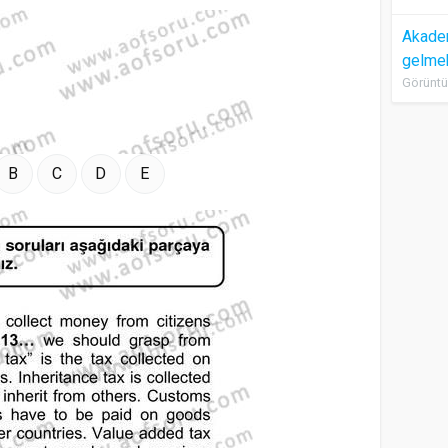
Akadem
gelme
Görüntü
B
C
D
E