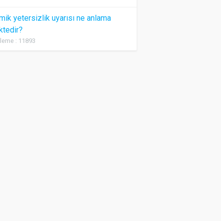
ik yetersizlik uyarısı ne anlama
ktedir?
leme : 11893