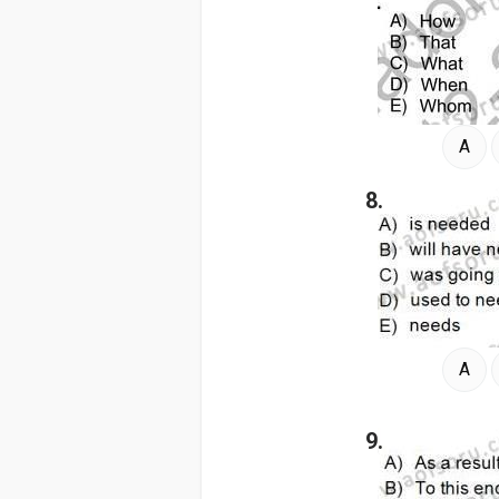
A
8.
A
9.