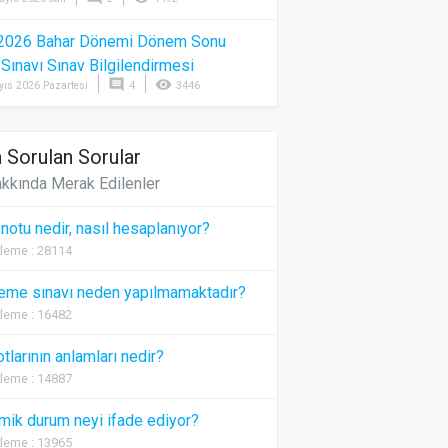
2026 Bahar Dönemi Dönem Sonu
) Sınavı Sınav Bilgilendirmesi
comment
visibility
yıs 2026 Pazartesi
4
3446
 Sorulan Sorular
kkında Merak Edilenler
 notu nedir, nasıl hesaplanıyor?
leme : 28114
eme sınavı neden yapılmamaktadır?
leme : 16482
otlarının anlamları nedir?
leme : 14887
ik durum neyi ifade ediyor?
leme : 13965