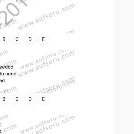
B
C
D
E
B
C
D
E