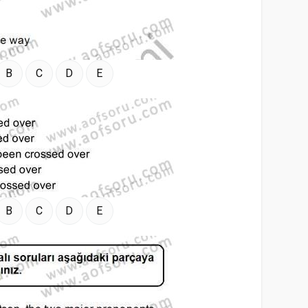
B
C
D
E
B
C
D
E