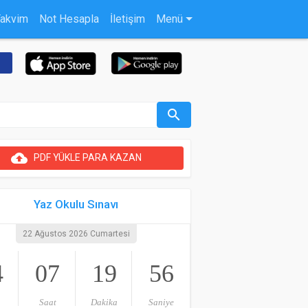
Takvim
Not Hesapla
İletişim
Menü
search
cloud_upload
PDF YÜKLE PARA KAZAN
Yaz Okulu Sınavı
22 Ağustos 2026 Cumartesi
4
07
19
55
Saat
Dakika
Saniye