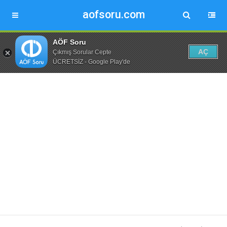
aofsoru.com
AÖF Soru
AÇ
Çıkmış Sorular Cepte
ÜCRETSİZ - Google Play'de