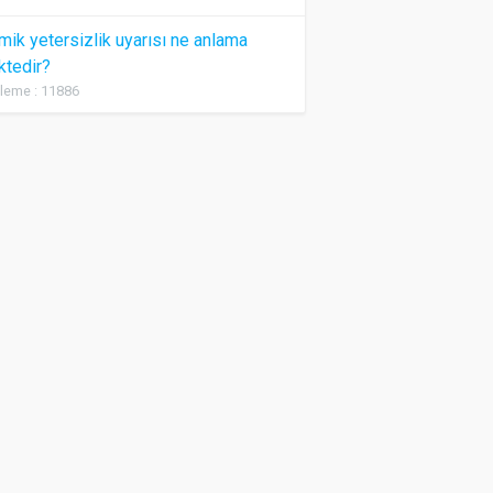
ik yetersizlik uyarısı ne anlama
ktedir?
leme : 11886