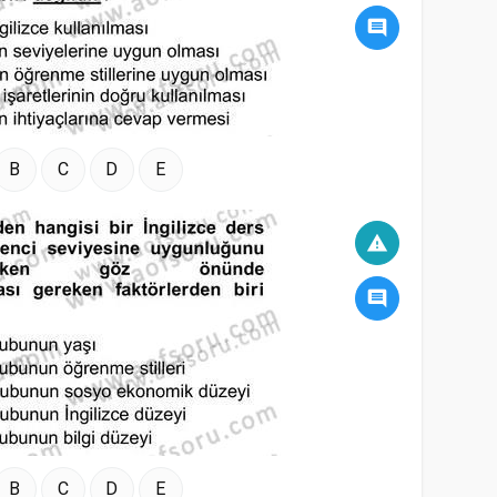
comment
B
C
D
E
warning
comment
B
C
D
E