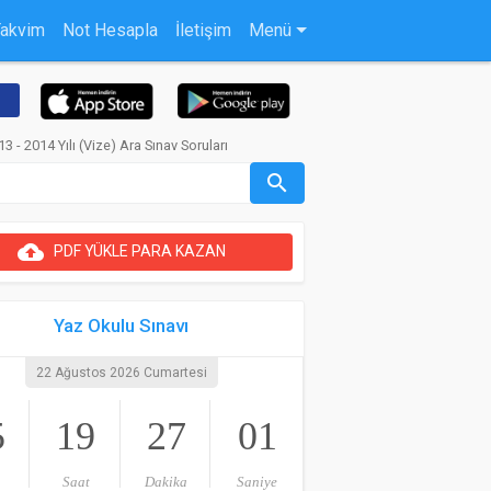
Takvim
Not Hesapla
İletişim
Menü
3 - 2014 Yılı (Vize) Ara Sınav Soruları
search
cloud_upload
PDF YÜKLE PARA KAZAN
Yaz Okulu Sınavı
22 Ağustos 2026 Cumartesi
5
19
27
00
Saat
Dakika
Saniye