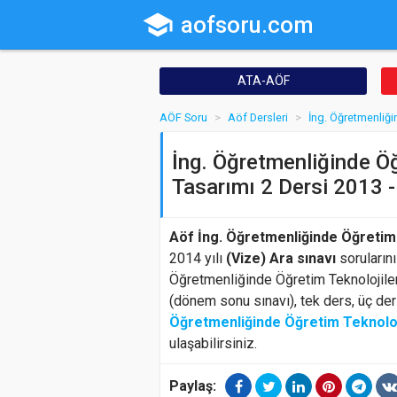
school
aofsoru.com
ATA-AÖF
AÖF Soru
Aöf Dersleri
İng. Öğretmenliği
İng. Öğretmenliğinde Öğ
Tasarımı 2 Dersi 2013 - 
Aöf İng. Öğretmenliğinde Öğretim 
2014 yılı
(Vize) Ara sınavı
sorularını
Öğretmenliğinde Öğretim Teknolojileri
(dönem sonu sınavı), tek ders, üç de
Öğretmenliğinde Öğretim Teknoloji
ulaşabilirsiniz.
Paylaş: