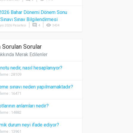
2026 Bahar Dönemi Dönem Sonu
) Sınavı Sınav Bilgilendirmesi
comment
visibility
yıs 2026 Pazartesi
4
3434
 Sorulan Sorular
kkında Merak Edilenler
 notu nedir, nasıl hesaplanıyor?
leme : 28109
eme sınavı neden yapılmamaktadır?
leme : 16471
otlarının anlamları nedir?
leme : 14882
ik durum neyi ifade ediyor?
leme : 13961