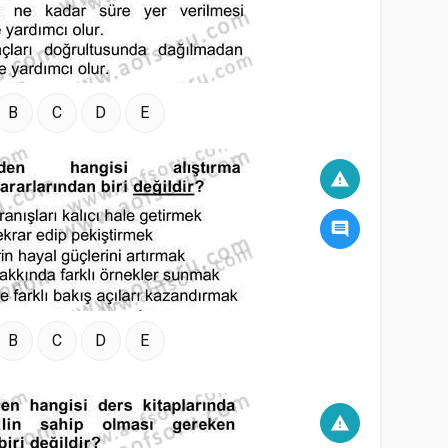
B
C
D
E
warning
comment
B
C
D
E
warning