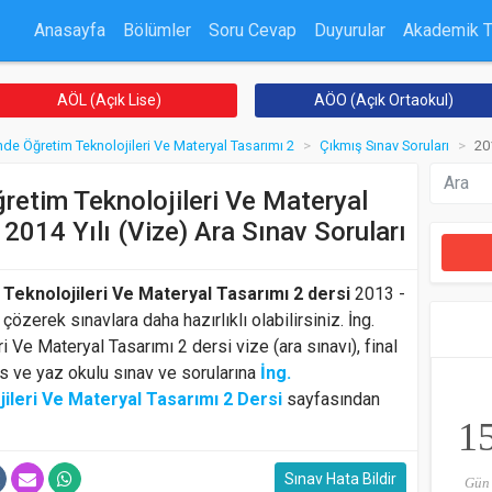
Anasayfa
Bölümler
Soru Cevap
Duyurular
Akademik 
AÖL (Açık Lise)
AÖO (Açık Ortaokul)
nde Öğretim Teknolojileri Ve Materyal Tasarımı 2
Çıkmış Sınav Soruları
201
retim Teknolojileri Ve Materyal
2014 Yılı (Vize) Ara Sınav Soruları
Teknolojileri Ve Materyal Tasarımı 2 dersi
2013 -
 çözerek sınavlara daha hazırlıklı olabilirsiniz. İng.
 Ve Materyal Tasarımı 2 dersi vize (ara sınavı), final
rs ve yaz okulu sınav ve sorularına
İng.
leri Ve Materyal Tasarımı 2 Dersi
sayfasından
1
Sınav Hata Bildir
Gün