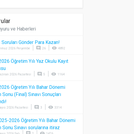
ular
yuru ve Haberleri
 Soruları Gönder Para Kazan!
comment
visibility
mmuz 2026 Perşembe
26
4892
026 Öğretim Yılı Yaz Okulu Kayıt
usu
comment
visibility
aziran 2026 Pazartesi
5
1164
026 Öğretim Yılı Bahar Dönemi
Sonu (Final) Sınavı Sonuçları
ndı!
comment
visibility
ayıs 2026 Pazartesi
3
3314
025-2026 Öğretim Yılı Bahar Dönemi
Sonu Sınavı sorularına itiraz
comment
visibility
ayıs 2026 Salı
2
1476