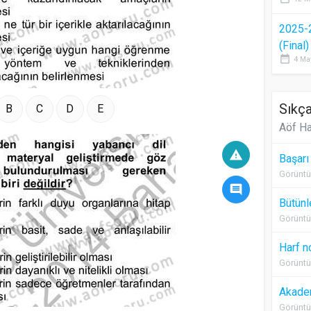
2025-
(Final
date_range
4 Ma
Sıkça
B
C
D
E
Aöf Ha
warning
Başarı
Görüntü
comment
Bütünl
Görüntü
Harf n
Görüntü
Akadem
Görüntü