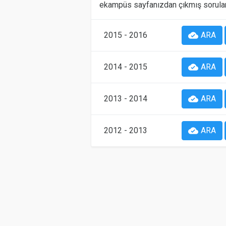
ekampüs sayfanızdan çıkmış sorular
2015 - 2016
cloud_done
ARA
2014 - 2015
cloud_done
ARA
2013 - 2014
cloud_done
ARA
2012 - 2013
cloud_done
ARA