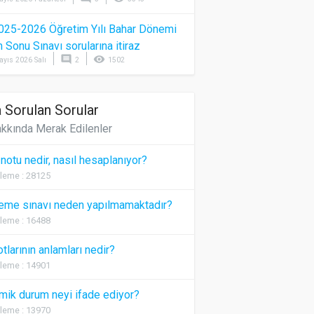
025-2026 Öğretim Yılı Bahar Dönemi
Sonu Sınavı sorularına itiraz
comment
visibility
ayıs 2026 Salı
2
1502
 Sorulan Sorular
kkında Merak Edilenler
 notu nedir, nasıl hesaplanıyor?
leme : 28125
eme sınavı neden yapılmamaktadır?
leme : 16488
otlarının anlamları nedir?
leme : 14901
ik durum neyi ifade ediyor?
leme : 13970