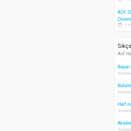
AÖF 2
Dönem 
date_range
12 M
Sıkça
Aöf Ha
Başarı
Görüntü
Bütünl
Görüntü
Harf n
Görüntü
Akadem
Görüntü