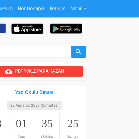
Takvim
Not Hesapla
İletişim
Menü
search
cloud_upload
PDF YÜKLE PARA KAZAN
Yaz Okulu Sınavı
22 Ağustos 2026 Cumartesi
3
01
35
25
Saat
Dakika
Saniye