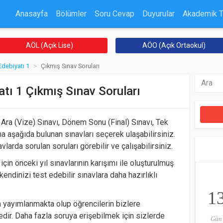
Anasayfa
Bölümler
Soru Cevap
Duyurular
Akademik 
AÖL (Açık Lise)
AÖO (Açık Ortaokul)
Edebiyatı 1
Çıkmış Sınav Soruları
atı 1 Çıkmış Sınav Soruları
Ara (Vize) Sınavı, Dönem Sonu (Final) Sınavı, Tek
a aşağıda bulunan sınavları seçerek ulaşabilirsiniz.
larda sorulan soruları görebilir ve çalışabilirsiniz.
için önceki yıl sınavlarının karışımı ile oluşturulmuş
kendinizi test edebilir sınavlara daha hazırlıklı
1
 yayımlanmakta olup öğrencilerin bizlere
ir. Daha fazla soruya erişebilmek için sizlerde
Gün