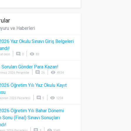
ular
yuru ve Haberleri
026 Yaz Okulu Sınavı Giriş Belgeleri
andı!
comment
visibility
at önce
0
83
 Soruları Gönder Para Kazan!
comment
visibility
mmuz 2026 Perşembe
26
4934
026 Öğretim Yılı Yaz Okulu Kayıt
usu
comment
visibility
aziran 2026 Pazartesi
5
1204
026 Öğretim Yılı Bahar Dönemi
Sonu (Final) Sınavı Sonuçları
ndı!
comment
visibility
ayıs 2026 Pazartesi
3
3345