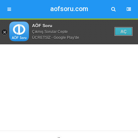
aofsoru.com
AÖF Soru
AÇ
Çıkmış Sorular Cepte
ÜCRETSİZ - Google Play'de