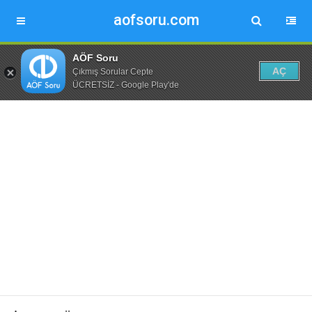
aofsoru.com
AÖF Soru
AÇ
Çıkmış Sorular Cepte
ÜCRETSİZ - Google Play'de