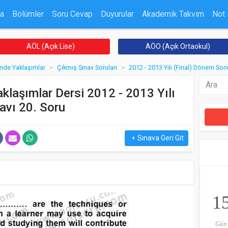
a
Bölümler
Soru Cevap
Duyurular
Akademik Takvim
Not
AÖL (Açık Lise)
AÖO (Açık Ortaokul)
inde Yaklaşımlar
Çıkmış Sınav Soruları
2012 - 2013 Yılı (Final) Dönem Son
aklaşımlar Dersi 2012 - 2013 Yılı
avı 20. Soru
Sınava Geri Git
arrow_left
1
Gün