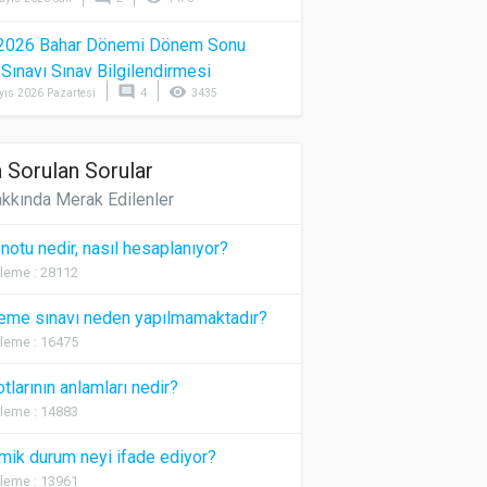
2026 Bahar Dönemi Dönem Sonu
) Sınavı Sınav Bilgilendirmesi
comment
visibility
yıs 2026 Pazartesi
4
3435
 Sorulan Sorular
kkında Merak Edilenler
 notu nedir, nasıl hesaplanıyor?
leme : 28112
eme sınavı neden yapılmamaktadır?
leme : 16475
otlarının anlamları nedir?
leme : 14883
ik durum neyi ifade ediyor?
leme : 13961