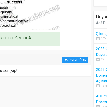
Duyur
Aöf Du
Çıkmış
 sorunun Cevabı:
A
date_range
2 Te
2025-2
Duyur
date_range
Yorum Yap
reply
29 H
2025-2
mu sen yap!
Dönem 
Açıkla
date_range
18 M
AÖF 2
Dönem 
date_range
12 M