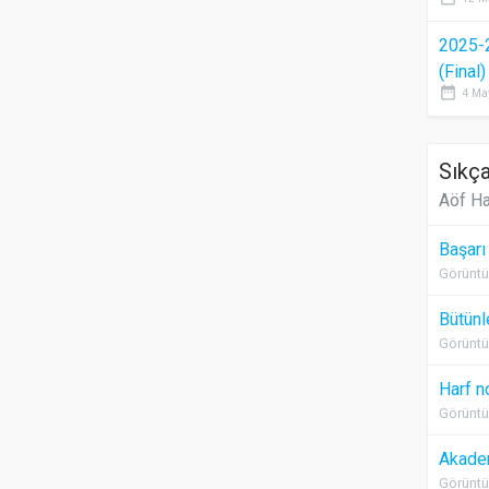
2025-
(Final
date_range
4 Ma
Sıkça
Aöf Ha
Başarı
Görüntü
Bütünl
Görüntü
Harf n
Görüntü
Akadem
Görüntü