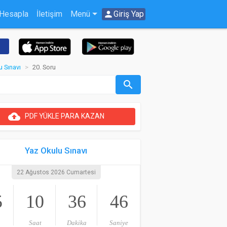
 Hesapla
İletişim
Menü
person
Giriş Yap
u Sınavı
20. Soru
search
cloud_upload
PDF YÜKLE PARA KAZAN
Yaz Okulu Sınavı
22 Ağustos 2026 Cumartesi
5
10
36
46
Saat
Dakika
Saniye