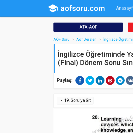
school
aofsoru.com
Anasayf
ATA-AÖF
AÖF Soru
Aöf Dersleri
İngilizce Öğretim
İngilizce Öğretiminde Y
(Final) Dönem Sonu Sın
Paylaş:
19. Soru'ya Git
arrow_left