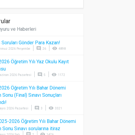
ular
yuru ve Haberleri
 Soruları Gönder Para Kazan!
comment
visibility
mmuz 2026 Perşembe
26
4898
026 Öğretim Yılı Yaz Okulu Kayıt
usu
comment
visibility
aziran 2026 Pazartesi
5
1172
026 Öğretim Yılı Bahar Dönemi
Sonu (Final) Sınavı Sonuçları
ndı!
comment
visibility
ayıs 2026 Pazartesi
3
3321
025-2026 Öğretim Yılı Bahar Dönemi
Sonu Sınavı sorularına itiraz
comment
visibility
ayıs 2026 Salı
2
1476