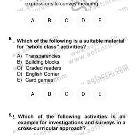
A
B
C
D
E
8.
A
B
C
D
E
9.