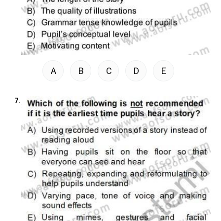
A
B
C
D
E
7.