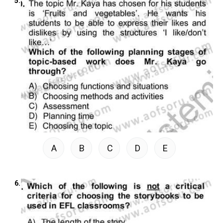
5.
A
B
C
D
E
6.