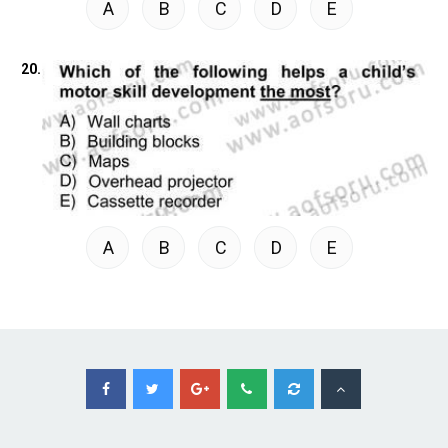
A
B
C
D
E
20.
A
B
C
D
E