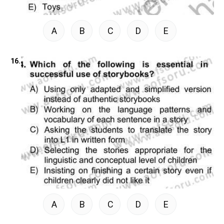
A
B
C
D
E
16.
A
B
C
D
E