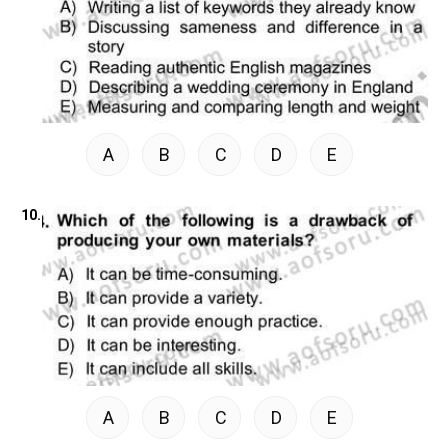
A
B
C
D
E
10.
A
B
C
D
E