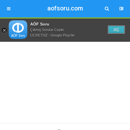
aofsoru.com
AÖF Soru
AÇ
Çıkmış Sorular Cepte
ÜCRETSİZ - Google Play'de