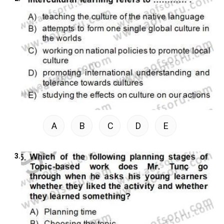
A
B
C
D
E
3.