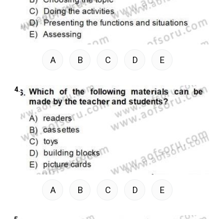
A
B
C
D
E
4.
A
B
C
D
E