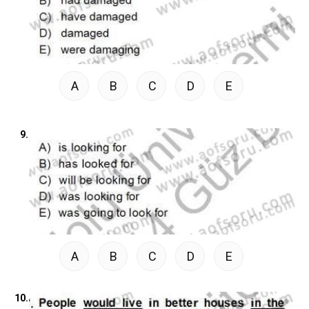
A
B
C
D
E
9.
A
B
C
D
E
10.