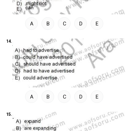
A
B
C
D
E
14.
A
B
C
D
E
15.