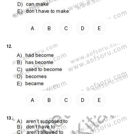
A
B
C
D
E
12.
A
B
C
D
E
13.