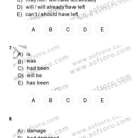
A
B
C
D
E
7.
A
B
C
D
E
8.