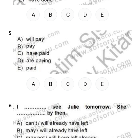
A
B
C
D
E
5.
A
B
C
D
E
6.