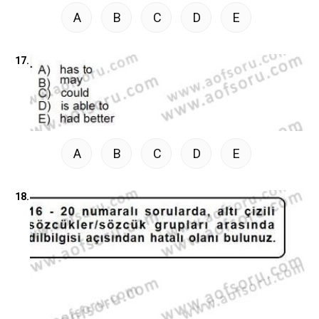
A
B
C
D
E
17.
A
B
C
D
E
18.