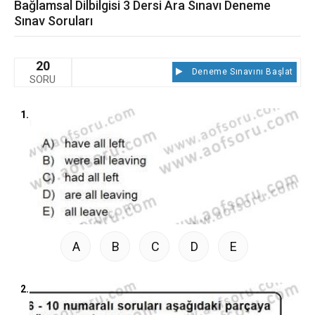
Bağlamsal Dilbilgisi 3 Dersi Ara Sınavı Deneme
Sınav Soruları
20
Deneme Sınavını Başlat
SORU
1.
A
B
C
D
E
2.