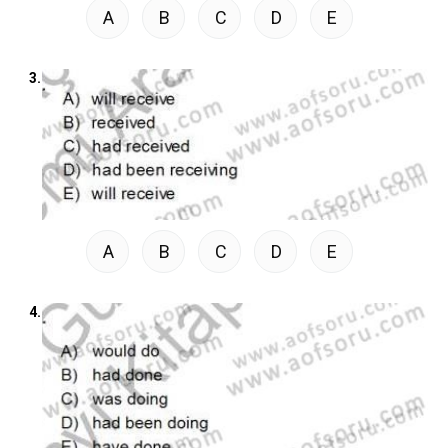
A
B
C
D
E
3.
A
B
C
D
E
4.