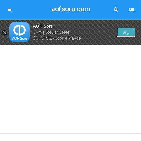
aofsoru.com
AÖF Soru
AÇ
Çıkmış Sorular Cepte
ÜCRETSİZ - Google Play'de