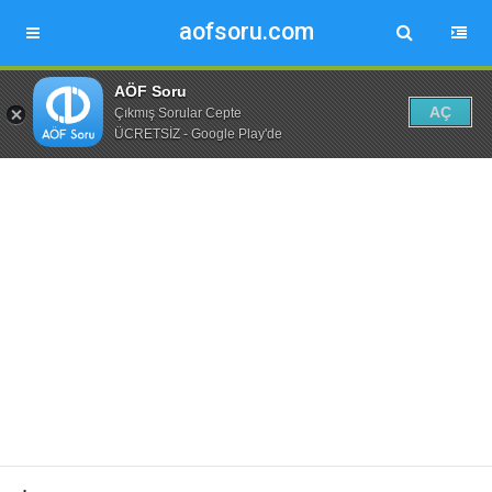
aofsoru.com
AÖF Soru
AÇ
Çıkmış Sorular Cepte
ÜCRETSİZ - Google Play'de