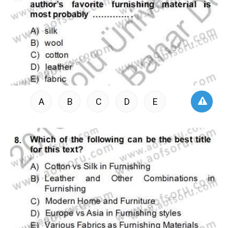
A
B
C
D
E