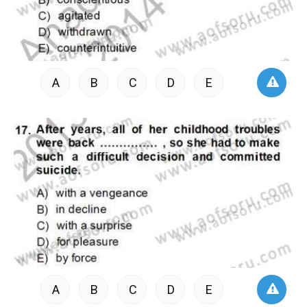
A
B
C
D
E
A
B
C
D
E