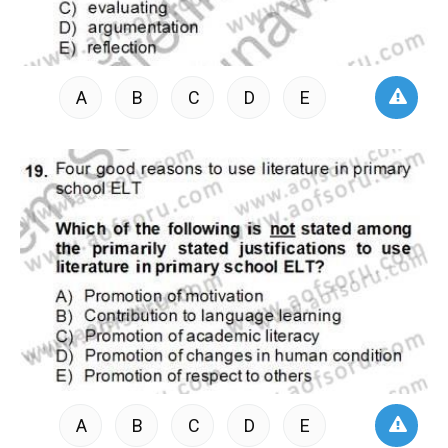
A
B
C
D
E
A
B
C
D
E