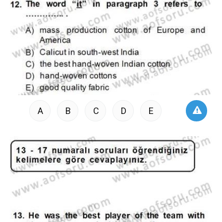
A
B
C
D
E