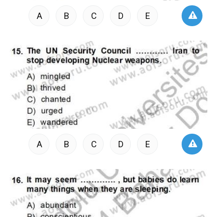
A
B
C
D
E
A
B
C
D
E