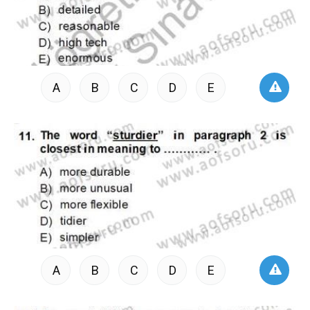
A
B
C
D
E
A
B
C
D
E