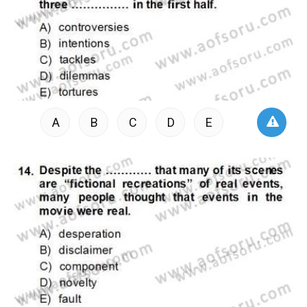
A
B
C
D
E