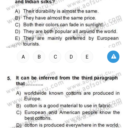
A
B
C
D
E