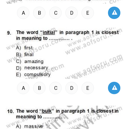
A
B
C
D
E
A
B
C
D
E