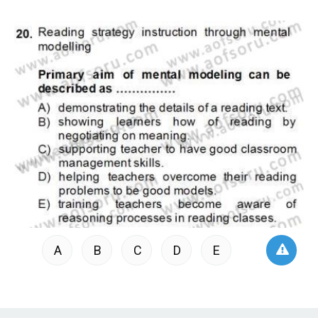
A
B
C
D
E