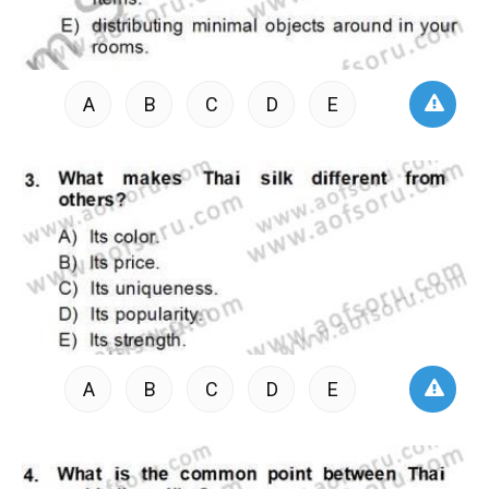
A
B
C
D
E
A
B
C
D
E