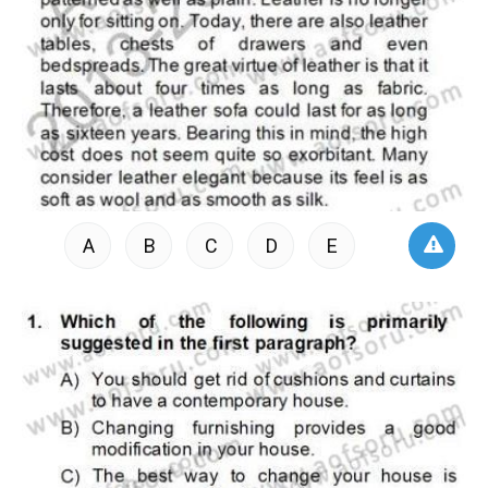
A
B
C
D
E