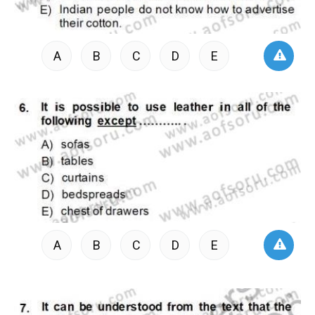
A
B
C
D
E
A
B
C
D
E