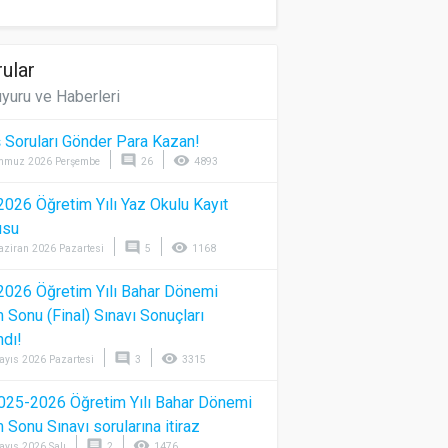
ular
yuru ve Haberleri
 Soruları Gönder Para Kazan!
comment
visibility
mmuz 2026 Perşembe
26
4893
026 Öğretim Yılı Yaz Okulu Kayıt
usu
comment
visibility
aziran 2026 Pazartesi
5
1168
026 Öğretim Yılı Bahar Dönemi
Sonu (Final) Sınavı Sonuçları
ndı!
comment
visibility
ayıs 2026 Pazartesi
3
3315
025-2026 Öğretim Yılı Bahar Dönemi
Sonu Sınavı sorularına itiraz
comment
visibility
ayıs 2026 Salı
2
1476