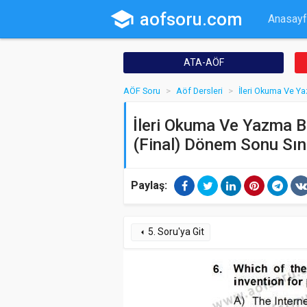
school
aofsoru.com
Anasayf
ATA-AÖF
AÖF Soru
Aöf Dersleri
İleri Okuma Ve Ya
İleri Okuma Ve Yazma Be
(Final) Dönem Sonu Sın
Paylaş:
5. Soru'ya Git
arrow_left