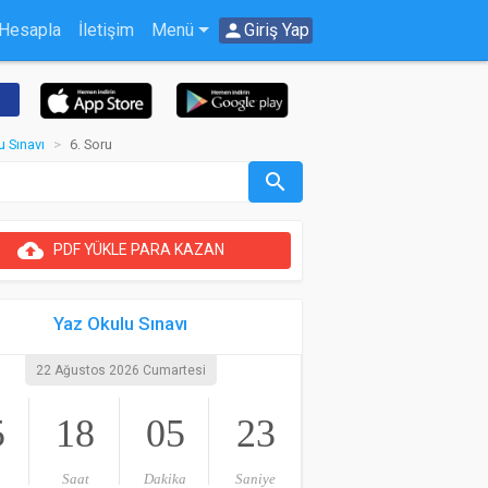
 Hesapla
İletişim
Menü
person
Giriş Yap
u Sınavı
6. Soru
search
cloud_upload
PDF YÜKLE PARA KAZAN
Yaz Okulu Sınavı
22 Ağustos 2026 Cumartesi
5
18
05
23
Saat
Dakika
Saniye