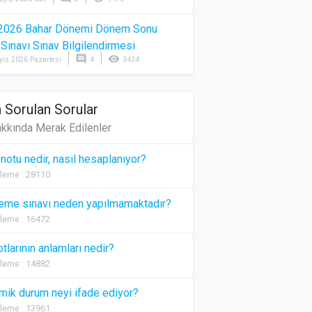
2026 Bahar Dönemi Dönem Sonu
) Sınavı Sınav Bilgilendirmesi
comment
visibility
yıs 2026 Pazartesi
4
3434
 Sorulan Sorular
kkında Merak Edilenler
 notu nedir, nasıl hesaplanıyor?
leme : 28110
eme sınavı neden yapılmamaktadır?
leme : 16472
otlarının anlamları nedir?
leme : 14882
ik durum neyi ifade ediyor?
leme : 13961