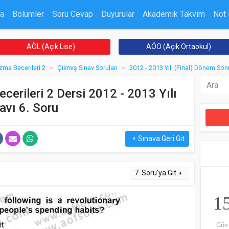
a
Bölümler
Soru Cevap
Duyurular
Akademik Takvim
Not
AÖL (Açık Lise)
AÖO (Açık Ortaokul)
zma Becerileri 2
Çıkmış Sınav Soruları
2012 - 2013 Yılı (Final) Dönem Son
cerileri 2 Dersi 2012 - 2013 Yılı
avı 6. Soru
Sınava Geri Git
arrow_left
7. Soru'ya Git
arrow_right
1
Gün