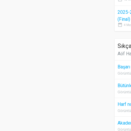
2025-
(Final
date_range
4 Ma
Sıkça
Aöf Ha
Başarı
Görüntü
Bütünl
Görüntü
Harf n
Görüntü
Akadem
Görüntü