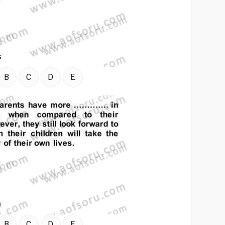
B
C
D
E
B
C
D
E