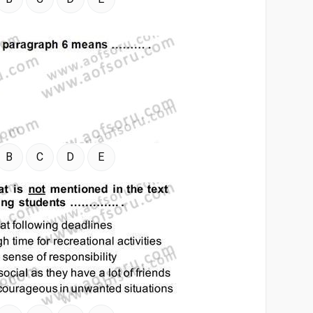
B
C
D
E