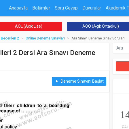
Anasayfa
Bölümler
Soru Cevap
Duyurular
Akademik 
AÖL (Açık Lise)
AÖO (Açık Ortaokul)
ecerileri 2
Online Deneme Sınavları
Ara Sınavı Deneme Sınav Soruları
eri 2 Dersi Ara Sınavı Deneme
Deneme Sınavını Başlat
play_arrow
1
Gün