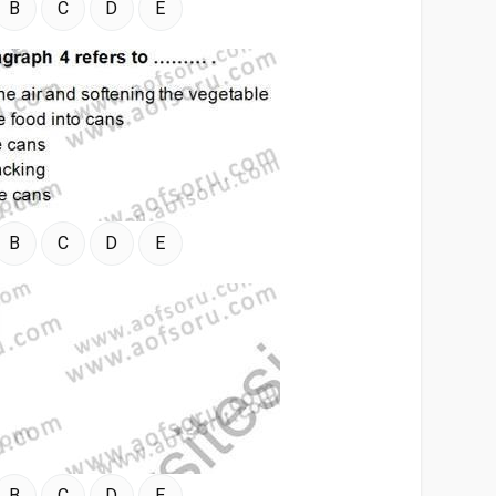
B
C
D
E
B
C
D
E
B
C
D
E