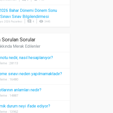
2026 Bahar Dönemi Dönem Sonu
) Sınavı Sınav Bilgilendirmesi
comment
visibility
yıs 2026 Pazartesi
4
3445
 Sorulan Sorular
kkında Merak Edilenler
 notu nedir, nasıl hesaplanıyor?
leme : 28113
eme sınavı neden yapılmamaktadır?
leme : 16480
otlarının anlamları nedir?
leme : 14887
ik durum neyi ifade ediyor?
leme : 13962