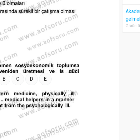
Akadem
gelme
Görüntü
B
C
D
E