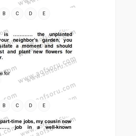
B
C
D
E
B
C
D
E