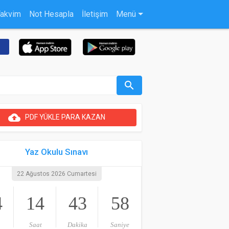
Takvim
Not Hesapla
İletişim
Menü
search
cloud_upload
PDF YÜKLE PARA KAZAN
Yaz Okulu Sınavı
22 Ağustos 2026 Cumartesi
4
14
43
57
Saat
Dakika
Saniye