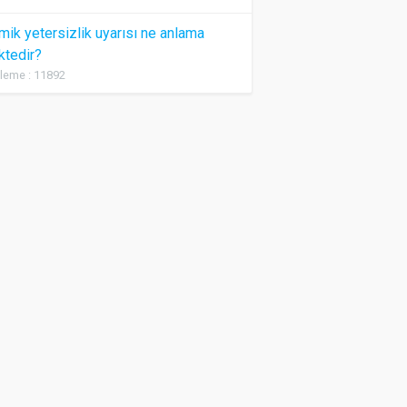
ik yetersizlik uyarısı ne anlama
ktedir?
leme : 11892