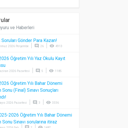
ular
yuru ve Haberleri
 Soruları Gönder Para Kazan!
comment
visibility
mmuz 2026 Perşembe
26
4913
026 Öğretim Yılı Yaz Okulu Kayıt
usu
comment
visibility
aziran 2026 Pazartesi
5
1185
026 Öğretim Yılı Bahar Dönemi
Sonu (Final) Sınavı Sonuçları
ndı!
comment
visibility
ayıs 2026 Pazartesi
3
3336
025-2026 Öğretim Yılı Bahar Dönemi
Sonu Sınavı sorularına itiraz
comment
visibility
ayıs 2026 Salı
2
1487