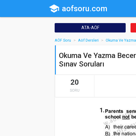
school
aofsoru.com
ATA-AÖF
AÖF Soru
Aöf Dersleri
Okuma Ve Yazma B
Okuma Ve Yazma Beceril
Sınav Soruları
20
SORU
1.