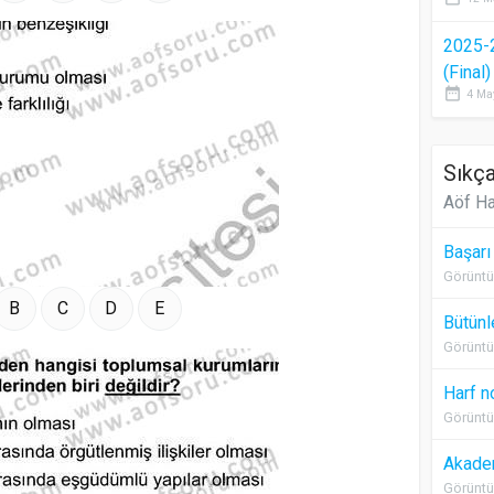
2025-
(Final
date_range
4 Ma
Sıkça
Aöf Ha
Başarı
Görüntü
B
C
D
E
Bütünl
Görüntü
Harf n
Görüntü
Akadem
Görüntü