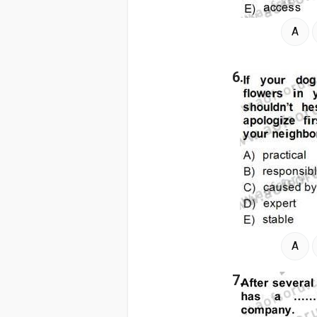
A
6.
A
7.