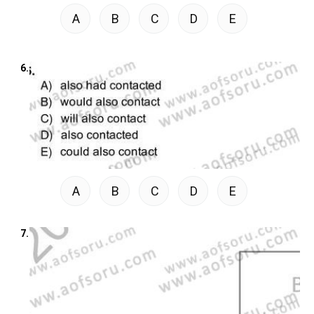
A
B
C
D
E
6.
A
B
C
D
E
7.