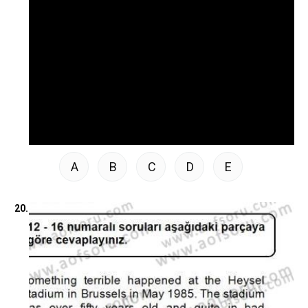
A
B
C
D
E
20.