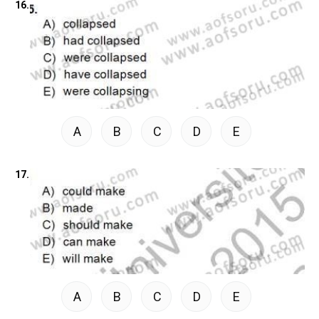
16.
A
B
C
D
E
17.
A
B
C
D
E