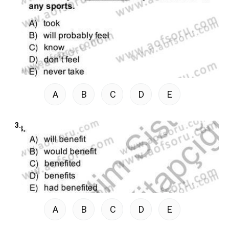
A
B
C
D
E
3.
A
B
C
D
E