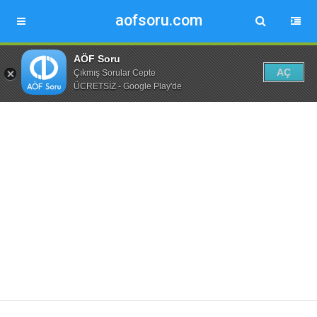
aofsoru.com
AÖF Soru
AÇ
Çıkmış Sorular Cepte
ÜCRETSİZ - Google Play'de