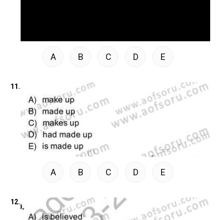
A
B
C
D
E
11.
A
B
C
D
E
12.