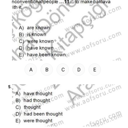
A
B
C
D
E
5.