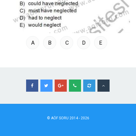
A
B
C
D
E
©
AÖF
SORU 2014 - 2026