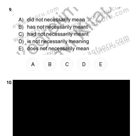
9.
A
B
C
D
E
10.