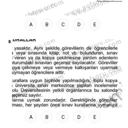
A
B
C
D
E
8.
A
B
C
D
E