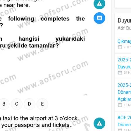
warning
comment
Duyur
Aöf Du
Çıkmış
date_range
2 Te
2025-2
Duyur
date_range
29 H
2025-2
Dönem 
Açıkla
B
C
D
E
date_range
18 M
AÖF 2
warning
Dönem 
date_range
12 M