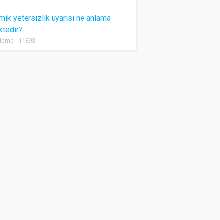
ik yetersizlik uyarısı ne anlama
ktedir?
leme : 11893