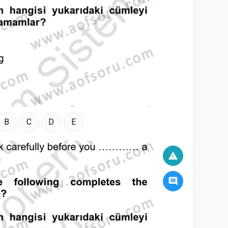
B
C
D
E
warning
comment