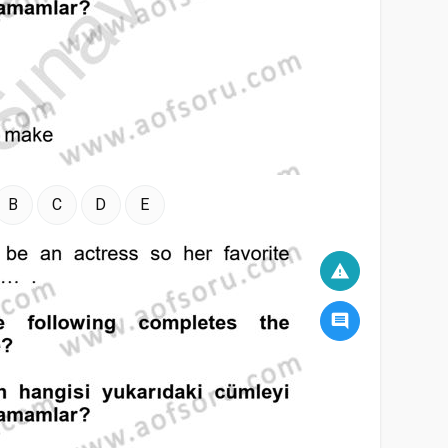
B
C
D
E
warning
comment