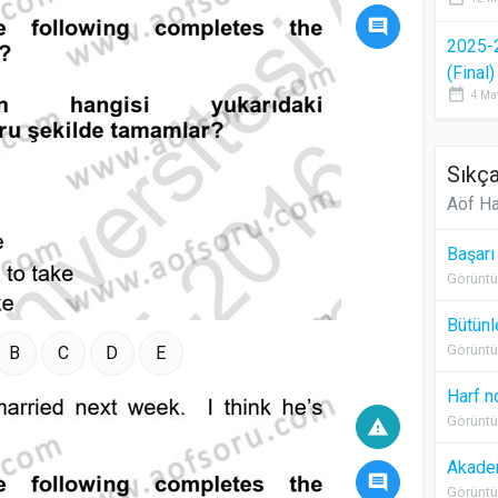
comment
2025-
(Final
date_range
4 Ma
Sıkça
Aöf Ha
Başarı
Görüntü
Bütünl
Görüntü
B
C
D
E
Harf n
Görüntü
warning
Akadem
comment
Görüntü