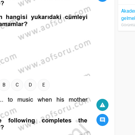
Akadem
gelme
Görüntü
B
C
D
E
warning
comment